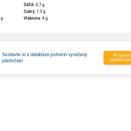
SAFA:
0.7 g
Cukry:
1.3 g
 g
Vláknina:
4 g
Sestavte si z databáze potravin vyvážený
Program
Sebekouči
jídelníček!