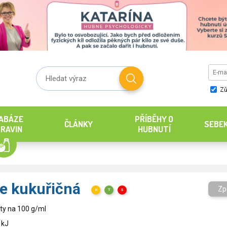
Zů
ABÁZE
PŘÍBĚHY O
ČLÁNKY
SEBE
RAVIN
HUBNUTÍ
e kukuřičná
Zp
H
T
S
ty na 100 g/ml
 kJ