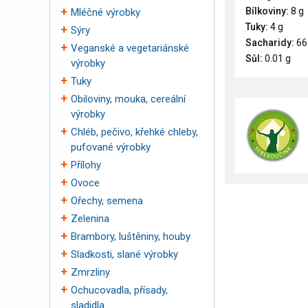
Bílkoviny:
8 g
Mléčné výrobky
Tuky:
4 g
Sýry
Sacharidy:
66
Veganské a vegetariánské
Sůl:
0.01 g
výrobky
Tuky
Obiloviny, mouka, cereální
výrobky
Chléb, pečivo, křehké chleby,
pufované výrobky
Přílohy
Ovoce
Ořechy, semena
Zelenina
Brambory, luštěniny, houby
Sladkosti, slané výrobky
Zmrzliny
Ochucovadla, přísady,
sladidla