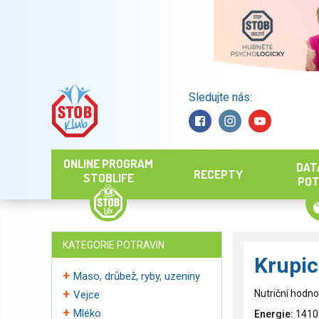
Sledujte nás:
Hledat
ONLINE PROGRAM
DAT
RECEPTY
STOBLIFE
POT
KATEGORIE POTRAVIN
Krupic
Maso, drůbež, ryby, uzeniny
Nutriční hodno
Vejce
Mléko
Energie:
1410