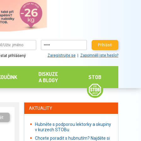
Přihlásit
Zaregistrujte se
Zapomněli jste heslo?
stat přihlášený
DISKUZE
KOUČINK
STOB
A BLOGY
AKTUALITY
ět
Hubněte s podporou lektorky a skupiny
v kurzech STOBu
Chcete poradit s hubnutím? Najděte si