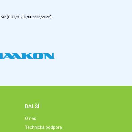
e HMP (DOT/81/01/002536/2025).
DALŠÍ
O nás
Technická podpora