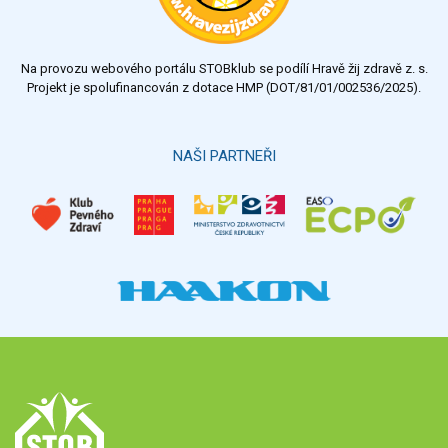
Na provozu webového portálu STOBklub se podílí Hravě žij zdravě z. s.
Projekt je spolufinancován z dotace HMP (DOT/81/01/002536/2025).
NAŠI PARTNEŘI