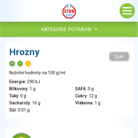
KATEGORIE POTRAVIN
Maso, drůbež, ryby, uzeniny
Hrozny
Vejce
Zpět
Mléko
H
T
S
Mléčné výrobky
Nutriční hodnoty na 100 g/ml
Sýry
Energie:
290 kJ
Veganské a vegetariánské výrobky
Bílkoviny:
1 g
SAFA:
0 g
Tuky
Tuky:
0 g
Cukry:
12 g
Obiloviny, mouka, cereální výrobky
Sacharidy:
16 g
Vláknina:
1 g
Chléb, pečivo, křehké chleby, pufované výrobky
Sůl:
0.01 g
Přílohy
Ovoce
Ořechy, semena