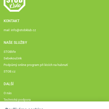
KONTAKT
mail:
info@stobklub.cz
NAŠE SLUŽBY
STOBlife
Sebekoučink
Podpůrný online program při lécích na hubnutí
STOB.cz
DALŠÍ
O nás
Technická podpora
Časté dotazy