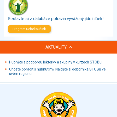
Zelenina
Brambory, luštěniny, houby
Sladkosti, slané výrobky
Sestavte si z databáze potravin vyvážený jídelníček!
Zmrzliny
Program Sebekoučink
Ochucovadla, přísady, sladidla
Sušené směsi
Polotovary, hotové pokrmy
AKTUALITY
Proteinové výrobky, doplňky stravy
Nápoje nealkoholické
Hubněte s podporou lektorky a skupiny v kurzech STOBu
Nápoje alkoholické
Chcete poradit s hubnutím? Najděte si odborníka STOBu ve
Restaurace, jídelny, hotová jídla
svém regionu
Fastfood
Studená kuchyně, lahůdkářské výrobky