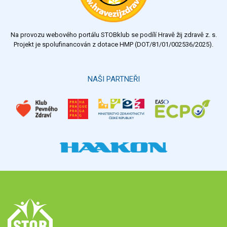
Na provozu webového portálu STOBklub se podílí Hravě žij zdravě z. s.
Projekt je spolufinancován z dotace HMP (DOT/81/01/002536/2025).
NAŠI PARTNEŘI