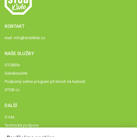
KONTAKT
mail:
info@stobklub.cz
NAŠE SLUŽBY
STOBlife
Sebekoučink
Podpůrný online program při lécích na hubnutí
STOB.cz
DALŠÍ
O nás
Technická podpora
Časté dotazy