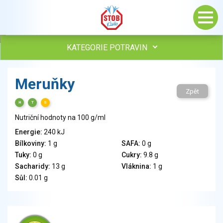
KATEGORIE POTRAVIN
Maso, drůbež, ryby, uzeniny
Meruňky
Vejce
Zpět
Mléko
H
T
S
Mléčné výrobky
Nutriční hodnoty na 100 g/ml
Sýry
Energie:
240 kJ
Veganské a vegetariánské výrobky
Bílkoviny:
1 g
SAFA:
0 g
Tuky
Tuky:
0 g
Cukry:
9.8 g
Obiloviny, mouka, cereální výrobky
Sacharidy:
13 g
Vláknina:
1 g
Chléb, pečivo, křehké chleby, pufované výrobky
Sůl:
0.01 g
Přílohy
Ovoce
Ořechy, semena