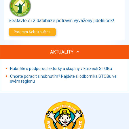
Zelenina
Brambory, luštěniny, houby
Sladkosti, slané výrobky
Sestavte si z databáze potravin vyvážený jídelníček!
Zmrzliny
Program Sebekoučink
Ochucovadla, přísady, sladidla
Sušené směsi
Polotovary, hotové pokrmy
AKTUALITY
Proteinové výrobky, doplňky stravy
Nápoje nealkoholické
Hubněte s podporou lektorky a skupiny v kurzech STOBu
Nápoje alkoholické
Chcete poradit s hubnutím? Najděte si odborníka STOBu ve
Restaurace, jídelny, hotová jídla
svém regionu
Fastfood
Studená kuchyně, lahůdkářské výrobky