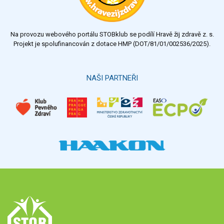
Na provozu webového portálu STOBklub se podílí Hravě žij zdravě z. s.
Projekt je spolufinancován z dotace HMP (DOT/81/01/002536/2025).
NAŠI PARTNEŘI