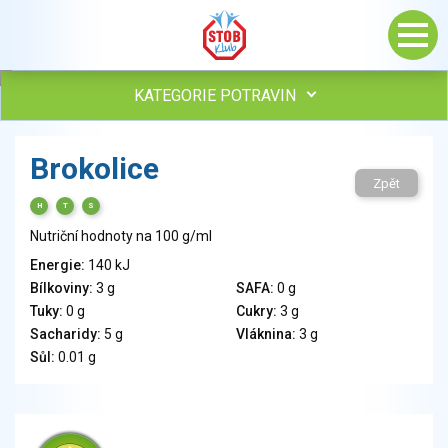
KATEGORIE POTRAVIN
Maso, drůbež, ryby, uzeniny
Brokolice
Vejce
Zpět
Mléko
H
T
S
Mléčné výrobky
Nutriční hodnoty na 100 g/ml
Sýry
Energie:
140 kJ
Veganské a vegetariánské výrobky
Bílkoviny:
3 g
SAFA:
0 g
Tuky
Tuky:
0 g
Cukry:
3 g
Obiloviny, mouka, cereální výrobky
Sacharidy:
5 g
Vláknina:
3 g
Chléb, pečivo, křehké chleby, pufované výrobky
Sůl:
0.01 g
Přílohy
Ovoce
Ořechy, semena