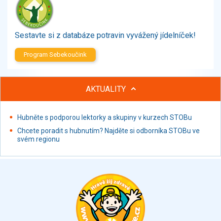
Zelenina
Brambory, luštěniny, houby
Sladkosti, slané výrobky
Sestavte si z databáze potravin vyvážený jídelníček!
Zmrzliny
Program Sebekoučink
Ochucovadla, přísady, sladidla
Sušené směsi
Polotovary, hotové pokrmy
AKTUALITY
Proteinové výrobky, doplňky stravy
Nápoje nealkoholické
Hubněte s podporou lektorky a skupiny v kurzech STOBu
Nápoje alkoholické
Chcete poradit s hubnutím? Najděte si odborníka STOBu ve
Restaurace, jídelny, hotová jídla
svém regionu
Fastfood
Studená kuchyně, lahůdkářské výrobky