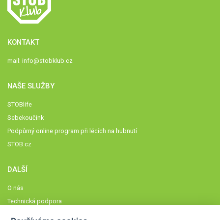
KONTAKT
mail:
info@stobklub.cz
NAŠE SLUŽBY
STOBlife
Sebekoučink
Podpůrný online program při lécích na hubnutí
STOB.cz
DALŠÍ
O nás
Technická podpora
Časté dotazy