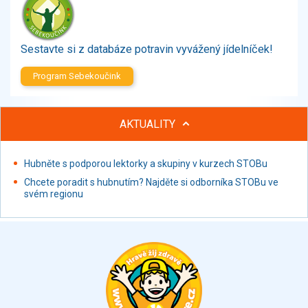
Zelenina
Brambory, luštěniny, houby
Sladkosti, slané výrobky
Sestavte si z databáze potravin vyvážený jídelníček!
Zmrzliny
Program Sebekoučink
Ochucovadla, přísady, sladidla
Sušené směsi
Polotovary, hotové pokrmy
AKTUALITY
Proteinové výrobky, doplňky stravy
Nápoje nealkoholické
Hubněte s podporou lektorky a skupiny v kurzech STOBu
Nápoje alkoholické
Chcete poradit s hubnutím? Najděte si odborníka STOBu ve
Restaurace, jídelny, hotová jídla
svém regionu
Fastfood
Studená kuchyně, lahůdkářské výrobky