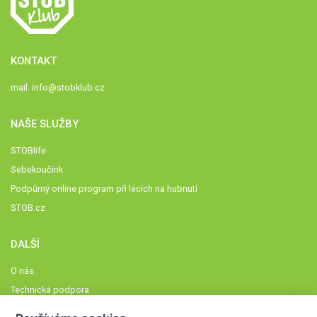
KONTAKT
mail:
info@stobklub.cz
NAŠE SLUŽBY
STOBlife
Sebekoučink
Podpůrný online program při lécích na hubnutí
STOB.cz
DALŠÍ
O nás
Technická podpora
Časté dotazy