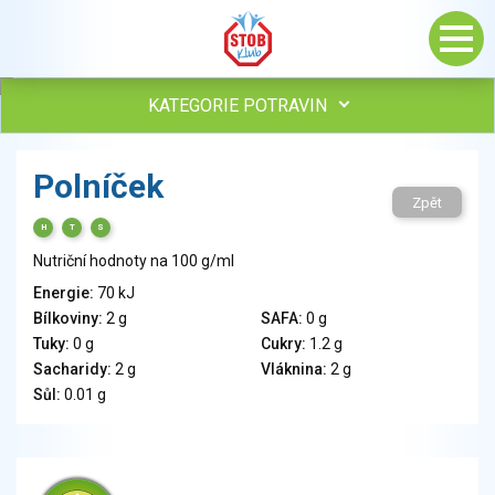
KATEGORIE POTRAVIN
Maso, drůbež, ryby, uzeniny
Polníček
Vejce
Zpět
Mléko
H
T
S
Mléčné výrobky
Nutriční hodnoty na 100 g/ml
Sýry
Energie:
70 kJ
Veganské a vegetariánské výrobky
Bílkoviny:
2 g
SAFA:
0 g
Tuky
Tuky:
0 g
Cukry:
1.2 g
Obiloviny, mouka, cereální výrobky
Sacharidy:
2 g
Vláknina:
2 g
Chléb, pečivo, křehké chleby, pufované výrobky
Sůl:
0.01 g
Přílohy
Ovoce
Ořechy, semena