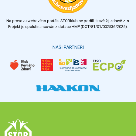
Na provozu webového portálu STOBklub se podílí Hravě žij zdravě z. s.
Projekt je spolufinancován z dotace HMP (DOT/81/01/002536/2025).
NAŠI PARTNEŘI