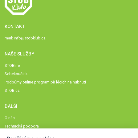
KONTAKT
mail:
info@stobklub.cz
NAŠE SLUŽBY
STOBlife
Sebekoučink
Podpůrný online program při lécích na hubnutí
STOB.cz
DALŠÍ
O nás
Technická podpora
Časté dotazy