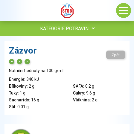
KATEGORIE POTRAVIN
Maso, drůbež, ryby, uzeniny
Zázvor
Vejce
Zpět
Mléko
H
T
S
Mléčné výrobky
Nutriční hodnoty na 100 g/ml
Sýry
Energie:
340 kJ
Veganské a vegetariánské výrobky
Bílkoviny:
2 g
SAFA:
0.2 g
Tuky
Tuky:
1 g
Cukry:
9.6 g
Obiloviny, mouka, cereální výrobky
Sacharidy:
16 g
Vláknina:
2 g
Chléb, pečivo, křehké chleby, pufované výrobky
Sůl:
0.01 g
Přílohy
Ovoce
Ořechy, semena