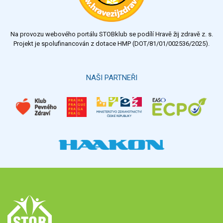
Na provozu webového portálu STOBklub se podílí Hravě žij zdravě z. s.
Projekt je spolufinancován z dotace HMP (DOT/81/01/002536/2025).
NAŠI PARTNEŘI