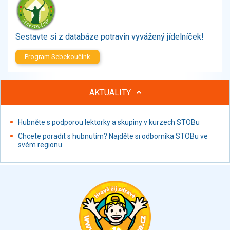
Zelenina
Brambory, luštěniny, houby
Sladkosti, slané výrobky
Sestavte si z databáze potravin vyvážený jídelníček!
Zmrzliny
Program Sebekoučink
Ochucovadla, přísady, sladidla
Sušené směsi
Polotovary, hotové pokrmy
AKTUALITY
Proteinové výrobky, doplňky stravy
Nápoje nealkoholické
Hubněte s podporou lektorky a skupiny v kurzech STOBu
Nápoje alkoholické
Chcete poradit s hubnutím? Najděte si odborníka STOBu ve
Restaurace, jídelny, hotová jídla
svém regionu
Fastfood
Studená kuchyně, lahůdkářské výrobky