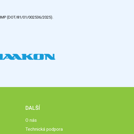
e HMP (DOT/81/01/002536/2025).
DALŠÍ
O nás
Technická podpora