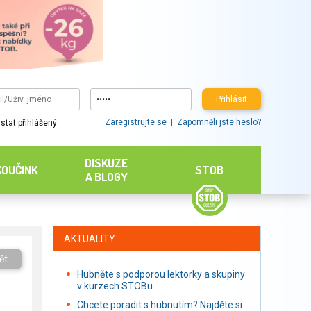
Přihlásit
Zaregistrujte se
Zapomněli jste heslo?
stat přihlášený
DISKUZE
KOUČINK
STOB
A BLOGY
AKTUALITY
ět
Hubněte s podporou lektorky a skupiny
v kurzech STOBu
Chcete poradit s hubnutím? Najděte si