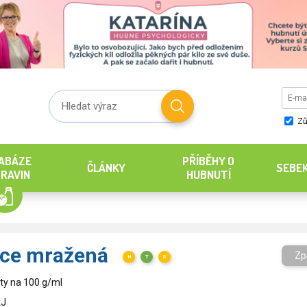
Zů
ABÁZE
PŘÍBĚHY O
ČLÁNKY
SEBE
RAVIN
HUBNUTÍ
ice mražená
Zp
H
T
S
ty na 100 g/ml
kJ