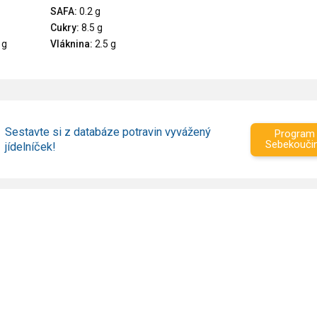
SAFA:
0.2 g
Cukry:
8.5 g
 g
Vláknina:
2.5 g
Sestavte si z databáze potravin vyvážený
Program
Sebekouči
jídelníček!