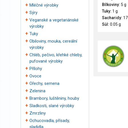
Bílkoviny:
5 g
Mléčné výrobky
Tuky:
1 g
Sýry
Sacharidy:
17
Veganské a vegetariánské
Sůl:
0.05 g
výrobky
Tuky
Obiloviny, mouka, cereální
výrobky
Chléb, pečivo, křehké chleby,
pufované výrobky
Přílohy
Ovoce
Ořechy, semena
Zelenina
Brambory, luštěniny, houby
Sladkosti, slané výrobky
Zmrzliny
Ochucovadla, přísady,
sladidla