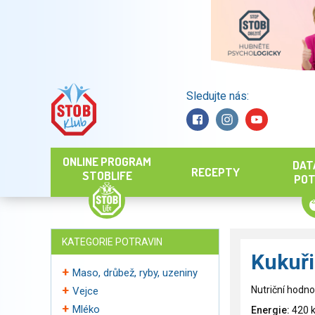
Sledujte nás:
Hledat
ONLINE PROGRAM
DAT
RECEPTY
STOBLIFE
POT
KATEGORIE POTRAVIN
Kukuř
Maso, drůbež, ryby, uzeniny
Nutriční hodno
Vejce
Mléko
Energie:
420 