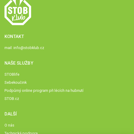
KONTAKT
mail:
info@stobklub.cz
NAŠE SLUŽBY
STOBlife
Sebekoučink
Podpůrný online program při lécích na hubnutí
STOB.cz
DALŠÍ
O nás
Technická podpora