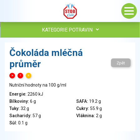
KATEGORIE POTRAVIN
Maso, drůbež, ryby, uzeniny
Čokoláda mléčná
Vejce
průměr
Mléko
Zpět
Mléčné výrobky
H
T
S
Sýry
Nutriční hodnoty na 100 g/ml
Veganské a vegetariánské výrobky
Tuky
Energie:
2260 kJ
Bílkoviny:
6 g
SAFA:
19.2 g
Obiloviny, mouka, cereální výrobky
Tuky:
32 g
Cukry:
55.9 g
Chléb, pečivo, křehké chleby, pufované výrobky
Sacharidy:
57 g
Vláknina:
2 g
Přílohy
Sůl:
0.1 g
Ovoce
Ořechy, semena