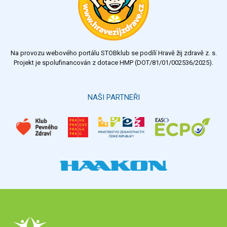
Na provozu webového portálu STOBklub se podílí Hravě žij zdravě z. s.
Projekt je spolufinancován z dotace HMP (DOT/81/01/002536/2025).
NAŠI PARTNEŘI