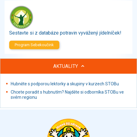
Zelenina
Brambory, luštěniny, houby
Sladkosti, slané výrobky
Zmrzliny
Sestavte si z databáze potravin vyvážený jídelníček!
Ochucovadla, přísady, sladidla
Sušené směsi
Program Sebekoučink
Polotovary, hotové pokrmy
Proteinové výrobky, doplňky stravy
AKTUALITY
Nápoje nealkoholické
Nápoje alkoholické
Restaurace, jídelny, hotová jídla
Hubněte s podporou lektorky a skupiny v kurzech STOBu
Fastfood
Chcete poradit s hubnutím? Najděte si odborníka STOBu ve
svém regionu
Studená kuchyně, lahůdkářské výrobky