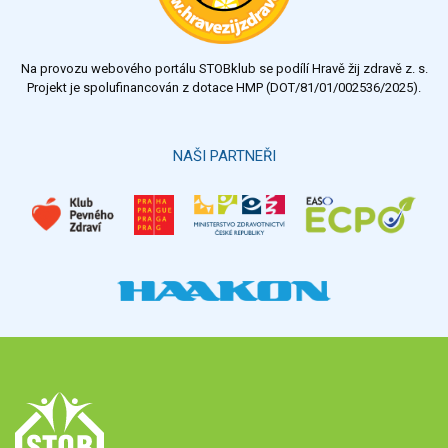
Na provozu webového portálu STOBklub se podílí Hravě žij zdravě z. s.
Projekt je spolufinancován z dotace HMP (DOT/81/01/002536/2025).
NAŠI PARTNEŘI