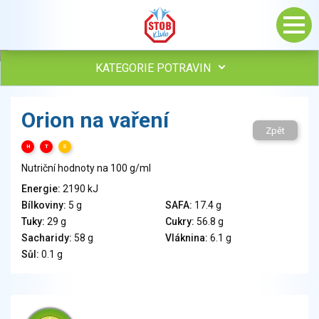
KATEGORIE POTRAVIN
Maso, drůbež, ryby, uzeniny
Orion na vaření
Vejce
Zpět
Mléko
H
T
S
Mléčné výrobky
Nutriční hodnoty na 100 g/ml
Sýry
Energie:
2190 kJ
Veganské a vegetariánské výrobky
Bílkoviny:
5 g
SAFA:
17.4 g
Tuky
Tuky:
29 g
Cukry:
56.8 g
Obiloviny, mouka, cereální výrobky
Sacharidy:
58 g
Vláknina:
6.1 g
Chléb, pečivo, křehké chleby, pufované výrobky
Sůl:
0.1 g
Přílohy
Ovoce
Ořechy, semena