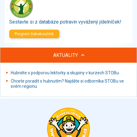
Zelenina
Brambory, luštěniny, houby
Sladkosti, slané výrobky
Sestavte si z databáze potravin vyvážený jídelníček!
Zmrzliny
Program Sebekoučink
Ochucovadla, přísady, sladidla
Sušené směsi
Polotovary, hotové pokrmy
AKTUALITY
Proteinové výrobky, doplňky stravy
Nápoje nealkoholické
Hubněte s podporou lektorky a skupiny v kurzech STOBu
Nápoje alkoholické
Chcete poradit s hubnutím? Najděte si odborníka STOBu ve
Restaurace, jídelny, hotová jídla
svém regionu
Fastfood
Studená kuchyně, lahůdkářské výrobky