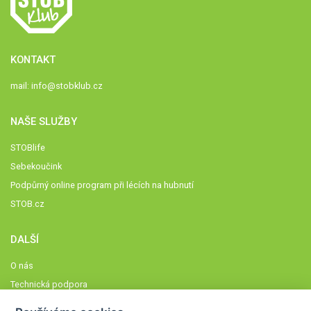
KONTAKT
mail:
info@stobklub.cz
NAŠE SLUŽBY
STOBlife
Sebekoučink
Podpůrný online program při lécích na hubnutí
STOB.cz
DALŠÍ
O nás
Technická podpora
Časté dotazy