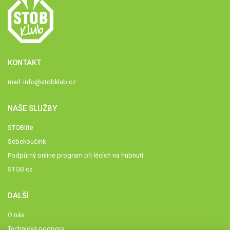
KONTAKT
mail:
info@stobklub.cz
NAŠE SLUŽBY
STOBlife
Sebekoučink
Podpůrný online program při lécích na hubnutí
STOB.cz
DALŠÍ
O nás
Technická podpora