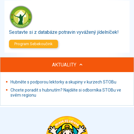
Zelenina
Brambory, luštěniny, houby
Sladkosti, slané výrobky
Zmrzliny
Sestavte si z databáze potravin vyvážený jídelníček!
Ochucovadla, přísady, sladidla
Sušené směsi
Program Sebekoučink
Polotovary, hotové pokrmy
Proteinové výrobky, doplňky stravy
AKTUALITY
Nápoje nealkoholické
Nápoje alkoholické
Restaurace, jídelny, hotová jídla
Hubněte s podporou lektorky a skupiny v kurzech STOBu
Fastfood
Chcete poradit s hubnutím? Najděte si odborníka STOBu ve
svém regionu
Studená kuchyně, lahůdkářské výrobky