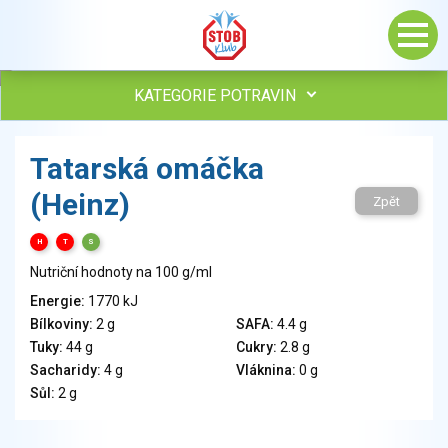
KATEGORIE POTRAVIN
Maso, drůbež, ryby, uzeniny
Tatarská omáčka
Vejce
(Heinz)
Mléko
Zpět
Mléčné výrobky
H
T
S
Sýry
Nutriční hodnoty na 100 g/ml
Veganské a vegetariánské výrobky
Tuky
Energie:
1770 kJ
Bílkoviny:
2 g
SAFA:
4.4 g
Obiloviny, mouka, cereální výrobky
Tuky:
44 g
Cukry:
2.8 g
Chléb, pečivo, křehké chleby, pufované výrobky
Sacharidy:
4 g
Vláknina:
0 g
Přílohy
Sůl:
2 g
Ovoce
Ořechy, semena