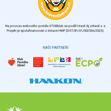
Na provozu webového portálu STOBklub se podílí Hravě žij zdravě z. s.
Projekt je spolufinancován z dotace HMP (DOT/81/01/002536/2025).
NAŠI PARTNEŘI