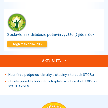
Zelenina
Brambory, luštěniny, houby
Sladkosti, slané výrobky
Zmrzliny
Ochucovadla, přísady, sladidla
Sušené směsi
Sestavte si z databáze potravin vyvážený jídelníček!
Polotovary, hotové pokrmy
Program Sebekoučink
Proteinové výrobky, doplňky stravy
Nápoje nealkoholické
Nápoje alkoholické
AKTUALITY
Restaurace, jídelny, hotová jídla
Fastfood
Hubněte s podporou lektorky a skupiny v kurzech STOBu
Studená kuchyně, lahůdkářské výrobky
Chcete poradit s hubnutím? Najděte si odborníka STOBu ve
svém regionu