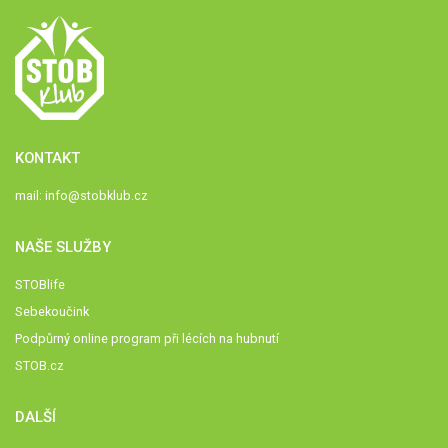
KONTAKT
mail:
info@stobklub.cz
NAŠE SLUŽBY
STOBlife
Sebekoučink
Podpůrný online program při lécích na hubnutí
STOB.cz
DALŠÍ