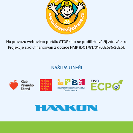
Na provozu webového portálu STOBklub se podílí Hravě žij zdravě z. s.
Projekt je spolufinancován z dotace HMP (DOT/81/01/002536/2025).
NAŠI PARTNEŘI