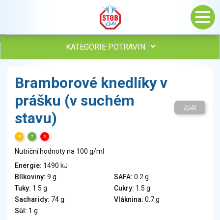
KATEGORIE POTRAVIN
Maso, drůbež, ryby, uzeniny
Bramborové knedlíky v
Vejce
prášku (v suchém
Mléko
Zpět
Mléčné výrobky
stavu)
Sýry
Veganské a vegetariánské výrobky
H
T
S
Tuky
Nutriční hodnoty na 100 g/ml
Obiloviny, mouka, cereální výrobky
Energie:
1490 kJ
Chléb, pečivo, křehké chleby, pufované výrobky
Bílkoviny:
9 g
SAFA:
0.2 g
Přílohy
Tuky:
1.5 g
Cukry:
1.5 g
Ovoce
Sacharidy:
74 g
Vláknina:
0.7 g
Sůl:
1 g
Ořechy, semena