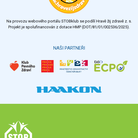
Na provozu webového portálu STOBklub se podílí Hravě žij zdravě z. s.
Projekt je spolufinancován z dotace HMP (DOT/81/01/002536/2025).
NAŠI PARTNEŘI