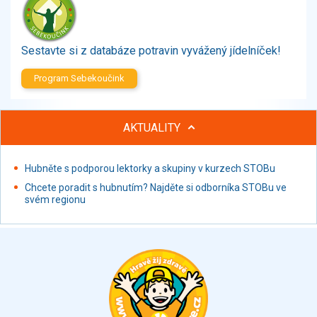
Zelenina
Brambory, luštěniny, houby
Sladkosti, slané výrobky
Sestavte si z databáze potravin vyvážený jídelníček!
Zmrzliny
Program Sebekoučink
Ochucovadla, přísady, sladidla
Sušené směsi
Polotovary, hotové pokrmy
AKTUALITY
Proteinové výrobky, doplňky stravy
Nápoje nealkoholické
Hubněte s podporou lektorky a skupiny v kurzech STOBu
Nápoje alkoholické
Chcete poradit s hubnutím? Najděte si odborníka STOBu ve
Restaurace, jídelny, hotová jídla
svém regionu
Fastfood
Studená kuchyně, lahůdkářské výrobky