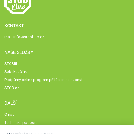
KONTAKT
mail:
info@stobklub.cz
NAŠE SLUŽBY
STOBlife
Sebekoučink
Podpůrný online program při lécích na hubnutí
STOB.cz
DALŠÍ
O nás
Technická podpora
Časté dotazy