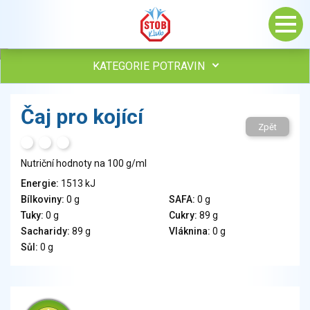
KATEGORIE POTRAVIN
Maso, drůbež, ryby, uzeniny
Čaj pro kojící
Vejce
Zpět
Mléko
H
T
S
Mléčné výrobky
Nutriční hodnoty na 100 g/ml
Sýry
Energie:
1513 kJ
Veganské a vegetariánské výrobky
Bílkoviny:
0 g
SAFA:
0 g
Tuky
Tuky:
0 g
Cukry:
89 g
Obiloviny, mouka, cereální výrobky
Sacharidy:
89 g
Vláknina:
0 g
Chléb, pečivo, křehké chleby, pufované výrobky
Sůl:
0 g
Přílohy
Ovoce
Ořechy, semena