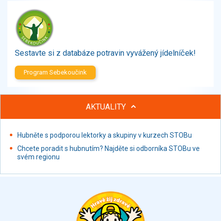
Zelenina
Brambory, luštěniny, houby
Sladkosti, slané výrobky
Zmrzliny
Sestavte si z databáze potravin vyvážený jídelníček!
Ochucovadla, přísady, sladidla
Sušené směsi
Program Sebekoučink
Polotovary, hotové pokrmy
Proteinové výrobky, doplňky stravy
AKTUALITY
Nápoje nealkoholické
Nápoje alkoholické
Restaurace, jídelny, hotová jídla
Hubněte s podporou lektorky a skupiny v kurzech STOBu
Fastfood
Chcete poradit s hubnutím? Najděte si odborníka STOBu ve
svém regionu
Studená kuchyně, lahůdkářské výrobky