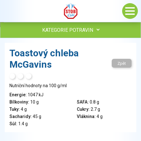
KATEGORIE POTRAVIN
Maso, drůbež, ryby, uzeniny
Toastový chleba
Vejce
McGavins
Mléko
Zpět
Mléčné výrobky
H
T
S
Sýry
Nutriční hodnoty na 100 g/ml
Veganské a vegetariánské výrobky
Tuky
Energie:
1047 kJ
Bílkoviny:
10 g
SAFA:
0.8 g
Obiloviny, mouka, cereální výrobky
Tuky:
4 g
Cukry:
2.7 g
Chléb, pečivo, křehké chleby, pufované výrobky
Sacharidy:
45 g
Vláknina:
4 g
Přílohy
Sůl:
1.4 g
Ovoce
Ořechy, semena