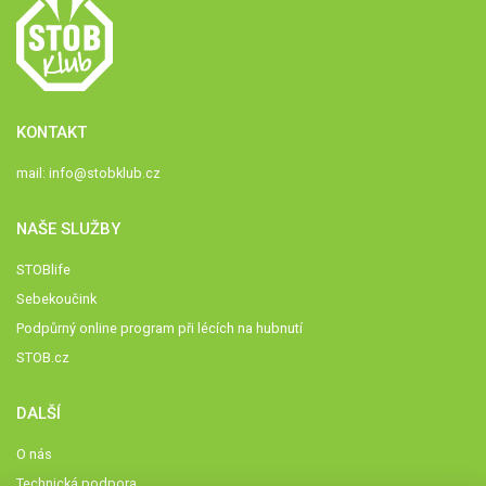
KONTAKT
mail:
info@stobklub.cz
NAŠE SLUŽBY
STOBlife
Sebekoučink
Podpůrný online program při lécích na hubnutí
STOB.cz
DALŠÍ
O nás
Technická podpora