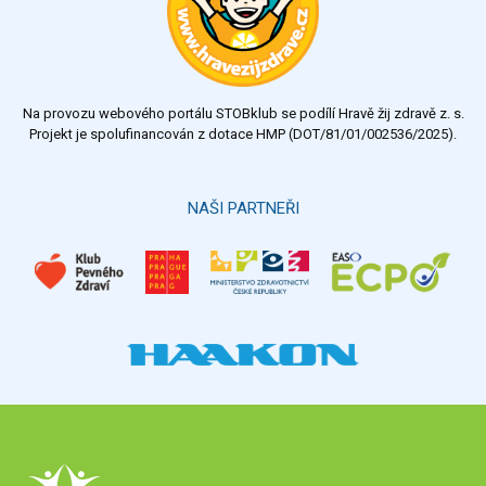
Na provozu webového portálu STOBklub se podílí Hravě žij zdravě z. s.
Projekt je spolufinancován z dotace HMP (DOT/81/01/002536/2025).
NAŠI PARTNEŘI