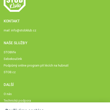
KONTAKT
mail:
info@stobklub.cz
NAŠE SLUŽBY
STOBlife
Sebekoučink
Podpůrný online program při lécích na hubnutí
STOB.cz
DALŠÍ
O nás
Technická podpora
Časté dotazy