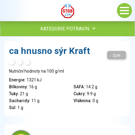
KATEGORIE POTRAVIN
Maso, drůbež, ryby, uzeniny
ca hnusno sýr Kraft
Vejce
Zpět
Mléko
H
T
S
Mléčné výrobky
Nutriční hodnoty na 100 g/ml
Sýry
Energie:
1321 kJ
Veganské a vegetariánské výrobky
Bílkoviny:
16 g
SAFA:
14.2 g
Tuky
Tuky:
21 g
Cukry:
9.9 g
Obiloviny, mouka, cereální výrobky
Sacharidy:
11 g
Vláknina:
0 g
Chléb, pečivo, křehké chleby, pufované výrobky
Sůl:
1 g
Přílohy
Ovoce
Ořechy, semena