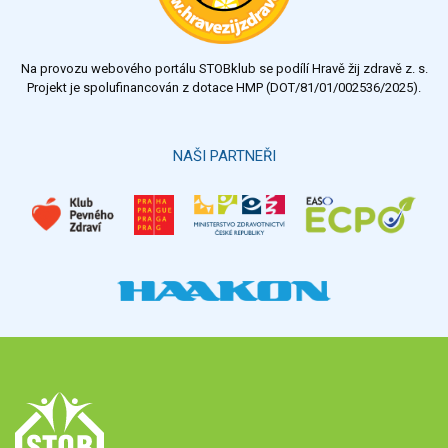
Na provozu webového portálu STOBklub se podílí Hravě žij zdravě z. s.
Projekt je spolufinancován z dotace HMP (DOT/81/01/002536/2025).
NAŠI PARTNEŘI