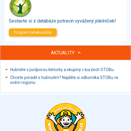
Zelenina
Brambory, luštěniny, houby
Sladkosti, slané výrobky
Sestavte si z databáze potravin vyvážený jídelníček!
Zmrzliny
Program Sebekoučink
Ochucovadla, přísady, sladidla
Sušené směsi
Polotovary, hotové pokrmy
AKTUALITY
Proteinové výrobky, doplňky stravy
Nápoje nealkoholické
Hubněte s podporou lektorky a skupiny v kurzech STOBu
Nápoje alkoholické
Chcete poradit s hubnutím? Najděte si odborníka STOBu ve
Restaurace, jídelny, hotová jídla
svém regionu
Fastfood
Studená kuchyně, lahůdkářské výrobky