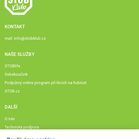
KONTAKT
mail:
info@stobklub.cz
NAŠE SLUŽBY
STOBlife
Sebekoučink
Podpůrný online program při lécích na hubnutí
STOB.cz
DALŠÍ
O nás
Technická podpora
Časté dotazy