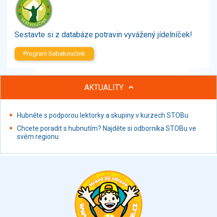
Zelenina
Brambory, luštěniny, houby
Sladkosti, slané výrobky
Sestavte si z databáze potravin vyvážený jídelníček!
Zmrzliny
Program Sebekoučink
Ochucovadla, přísady, sladidla
Sušené směsi
Polotovary, hotové pokrmy
AKTUALITY
Proteinové výrobky, doplňky stravy
Nápoje nealkoholické
Hubněte s podporou lektorky a skupiny v kurzech STOBu
Nápoje alkoholické
Chcete poradit s hubnutím? Najděte si odborníka STOBu ve
Restaurace, jídelny, hotová jídla
svém regionu
Fastfood
Studená kuchyně, lahůdkářské výrobky