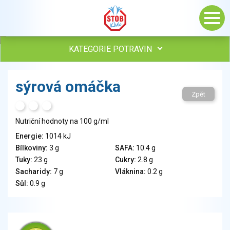
KATEGORIE POTRAVIN
Maso, drůbež, ryby, uzeniny
sýrová omáčka
Vejce
Zpět
Mléko
H
T
S
Mléčné výrobky
Nutriční hodnoty na 100 g/ml
Sýry
Energie:
1014 kJ
Veganské a vegetariánské výrobky
Bílkoviny:
3 g
SAFA:
10.4 g
Tuky
Tuky:
23 g
Cukry:
2.8 g
Obiloviny, mouka, cereální výrobky
Sacharidy:
7 g
Vláknina:
0.2 g
Chléb, pečivo, křehké chleby, pufované výrobky
Sůl:
0.9 g
Přílohy
Ovoce
Ořechy, semena