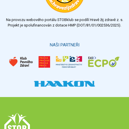
Na provozu webového portálu STOBklub se podílí Hravě žij zdravě z. s.
Projekt je spolufinancován z dotace HMP (DOT/81/01/002536/2025).
NAŠI PARTNEŘI