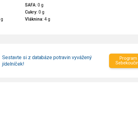
SAFA:
0 g
Cukry:
0 g
 g
Vláknina:
4 g
Sestavte si z databáze potravin vyvážený
Program
Sebekouči
jídelníček!