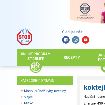
Sledujte nás:
Hledat
ONLINE PROGRAM
DAT
RECEPTY
STOBLIFE
POT
KATEGORIE POTRAVIN
koktej
Maso, drůbež, ryby, uzeniny
Nutriční hodno
Vejce
Mléko
Energie:
439 