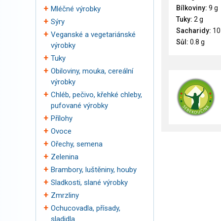
Bílkoviny:
9 g
Mléčné výrobky
Tuky:
2 g
Sýry
Sacharidy:
10
Veganské a vegetariánské
Sůl:
0.8 g
výrobky
Tuky
Obiloviny, mouka, cereální
výrobky
Chléb, pečivo, křehké chleby,
pufované výrobky
Přílohy
Ovoce
Ořechy, semena
Zelenina
Brambory, luštěniny, houby
Sladkosti, slané výrobky
Zmrzliny
Ochucovadla, přísady,
sladidla