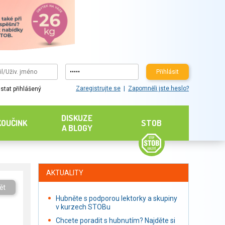
Přihlásit
Zaregistrujte se
Zapomněli jste heslo?
stat přihlášený
DISKUZE
KOUČINK
STOB
A BLOGY
AKTUALITY
ět
Hubněte s podporou lektorky a skupiny
v kurzech STOBu
Chcete poradit s hubnutím? Najděte si