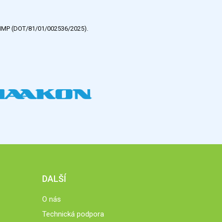
e HMP (DOT/81/01/002536/2025).
DALŠÍ
O nás
Technická podpora