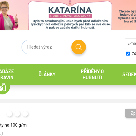
Zů
ABÁZE
PŘÍBĚHY O
ČLÁNKY
SEBE
RAVIN
HUBNUTÍ
l
Zp
H
T
S
ty na 100 g/ml
kJ