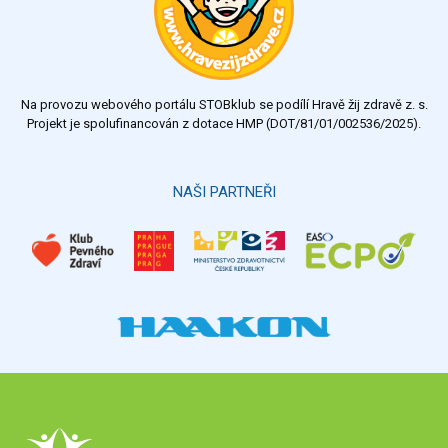
Na provozu webového portálu STOBklub se podílí Hravě žij zdravě z. s.
Projekt je spolufinancován z dotace HMP (DOT/81/01/002536/2025).
NAŠI PARTNEŘI