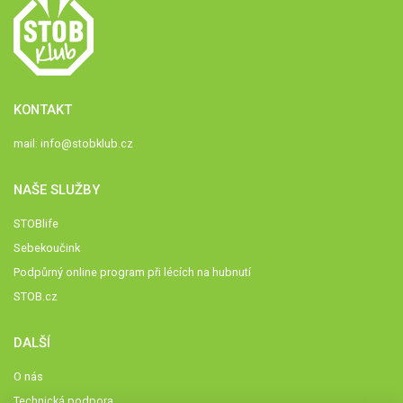
KONTAKT
mail:
info@stobklub.cz
NAŠE SLUŽBY
STOBlife
Sebekoučink
Podpůrný online program při lécích na hubnutí
STOB.cz
DALŠÍ
O nás
Technická podpora