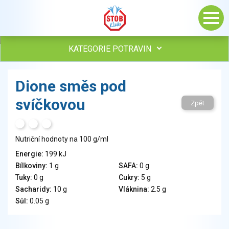
KATEGORIE POTRAVIN
Maso, drůbež, ryby, uzeniny
Dione směs pod
Vejce
svíčkovou
Mléko
Zpět
Mléčné výrobky
H
T
S
Sýry
Nutriční hodnoty na 100 g/ml
Veganské a vegetariánské výrobky
Tuky
Energie:
199 kJ
Bílkoviny:
1 g
SAFA:
0 g
Obiloviny, mouka, cereální výrobky
Tuky:
0 g
Cukry:
5 g
Chléb, pečivo, křehké chleby, pufované výrobky
Sacharidy:
10 g
Vláknina:
2.5 g
Přílohy
Sůl:
0.05 g
Ovoce
Ořechy, semena