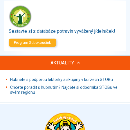
Zelenina
Brambory, luštěniny, houby
Sladkosti, slané výrobky
Zmrzliny
Sestavte si z databáze potravin vyvážený jídelníček!
Ochucovadla, přísady, sladidla
Sušené směsi
Program Sebekoučink
Polotovary, hotové pokrmy
Proteinové výrobky, doplňky stravy
AKTUALITY
Nápoje nealkoholické
Nápoje alkoholické
Restaurace, jídelny, hotová jídla
Hubněte s podporou lektorky a skupiny v kurzech STOBu
Fastfood
Chcete poradit s hubnutím? Najděte si odborníka STOBu ve
svém regionu
Studená kuchyně, lahůdkářské výrobky