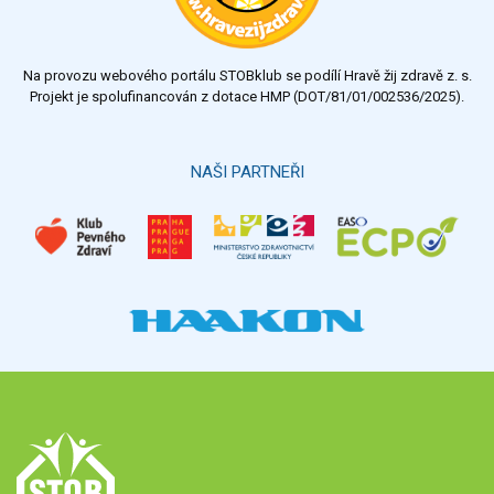
Na provozu webového portálu STOBklub se podílí Hravě žij zdravě z. s.
Projekt je spolufinancován z dotace HMP (DOT/81/01/002536/2025).
NAŠI PARTNEŘI