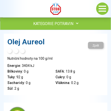
KATEGORIE POTRAVIN
Maso, drůbež, ryby, uzeniny
Olej Aureol
Vejce
Zpět
Mléko
H
T
S
Mléčné výrobky
Nutriční hodnoty na 100 g/ml
Sýry
Energie:
3404 kJ
Veganské a vegetariánské výrobky
Bílkoviny:
0 g
SAFA:
13.8 g
Tuky
Tuky:
92 g
Cukry:
0 g
Obiloviny, mouka, cereální výrobky
Sacharidy:
0 g
Vláknina:
0.2 g
Chléb, pečivo, křehké chleby, pufované výrobky
Sůl:
2 g
Přílohy
Ovoce
Ořechy, semena