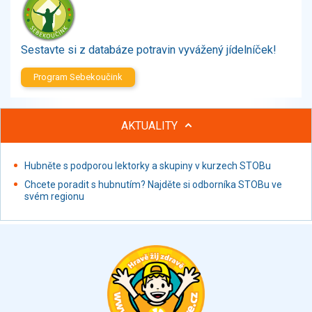
Zelenina
Brambory, luštěniny, houby
Sladkosti, slané výrobky
Sestavte si z databáze potravin vyvážený jídelníček!
Zmrzliny
Program Sebekoučink
Ochucovadla, přísady, sladidla
Sušené směsi
Polotovary, hotové pokrmy
AKTUALITY
Proteinové výrobky, doplňky stravy
Nápoje nealkoholické
Hubněte s podporou lektorky a skupiny v kurzech STOBu
Nápoje alkoholické
Chcete poradit s hubnutím? Najděte si odborníka STOBu ve
Restaurace, jídelny, hotová jídla
svém regionu
Fastfood
Studená kuchyně, lahůdkářské výrobky