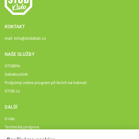
KONTAKT
mail:
info@stobklub.cz
NAŠE SLUŽBY
STOBlife
Sebekoučink
Podpůrný online program při lécích na hubnutí
STOB.cz
DALŠÍ
O nás
Technická podpora
Časté dotazy