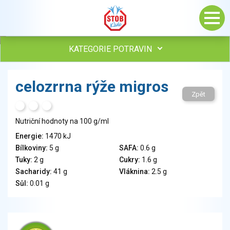
KATEGORIE POTRAVIN
Maso, drůbež, ryby, uzeniny
celozrrna rýže migros
Vejce
Zpět
Mléko
H
T
S
Mléčné výrobky
Nutriční hodnoty na 100 g/ml
Sýry
Energie:
1470 kJ
Veganské a vegetariánské výrobky
Bílkoviny:
5 g
SAFA:
0.6 g
Tuky
Tuky:
2 g
Cukry:
1.6 g
Obiloviny, mouka, cereální výrobky
Sacharidy:
41 g
Vláknina:
2.5 g
Chléb, pečivo, křehké chleby, pufované výrobky
Sůl:
0.01 g
Přílohy
Ovoce
Ořechy, semena