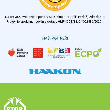
Na provozu webového portálu STOBklub se podílí Hravě žij zdravě z. s.
Projekt je spolufinancován z dotace HMP (DOT/81/01/002536/2025).
NAŠI PARTNEŘI