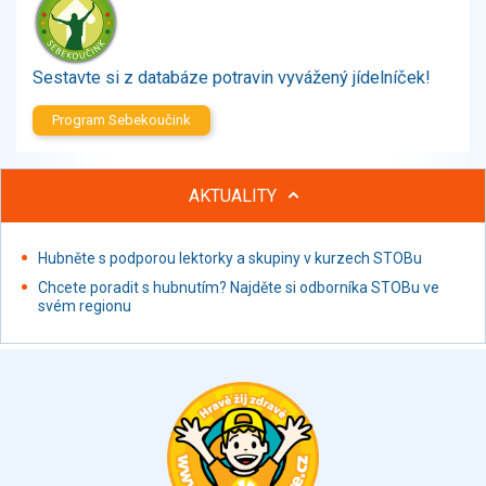
Zelenina
Brambory, luštěniny, houby
Sladkosti, slané výrobky
Sestavte si z databáze potravin vyvážený jídelníček!
Zmrzliny
Program Sebekoučink
Ochucovadla, přísady, sladidla
Sušené směsi
Polotovary, hotové pokrmy
AKTUALITY
Proteinové výrobky, doplňky stravy
Nápoje nealkoholické
Hubněte s podporou lektorky a skupiny v kurzech STOBu
Nápoje alkoholické
Chcete poradit s hubnutím? Najděte si odborníka STOBu ve
Restaurace, jídelny, hotová jídla
svém regionu
Fastfood
Studená kuchyně, lahůdkářské výrobky