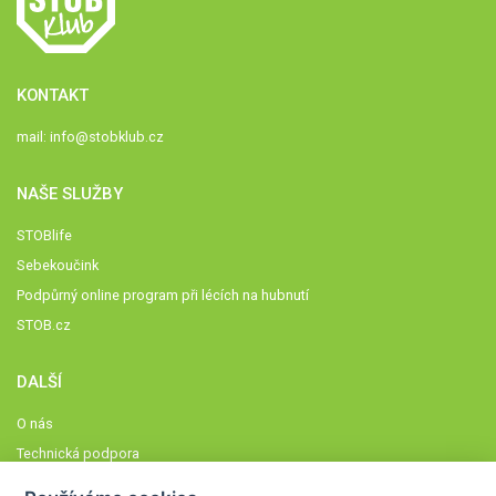
KONTAKT
mail:
info@stobklub.cz
NAŠE SLUŽBY
STOBlife
Sebekoučink
Podpůrný online program při lécích na hubnutí
STOB.cz
DALŠÍ
O nás
Technická podpora
Časté dotazy