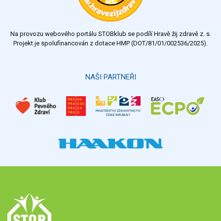
Na provozu webového portálu STOBklub se podílí Hravě žij zdravě z. s.
Projekt je spolufinancován z dotace HMP (DOT/81/01/002536/2025).
NAŠI PARTNEŘI