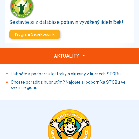
Zelenina
Brambory, luštěniny, houby
Sladkosti, slané výrobky
Sestavte si z databáze potravin vyvážený jídelníček!
Zmrzliny
Program Sebekoučink
Ochucovadla, přísady, sladidla
Sušené směsi
Polotovary, hotové pokrmy
AKTUALITY
Proteinové výrobky, doplňky stravy
Nápoje nealkoholické
Hubněte s podporou lektorky a skupiny v kurzech STOBu
Nápoje alkoholické
Chcete poradit s hubnutím? Najděte si odborníka STOBu ve
Restaurace, jídelny, hotová jídla
svém regionu
Fastfood
Studená kuchyně, lahůdkářské výrobky