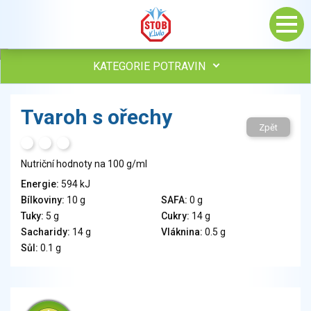
KATEGORIE POTRAVIN
Maso, drůbež, ryby, uzeniny
Tvaroh s ořechy
Vejce
Zpět
Mléko
H
T
S
Mléčné výrobky
Nutriční hodnoty na 100 g/ml
Sýry
Energie:
594 kJ
Veganské a vegetariánské výrobky
Bílkoviny:
10 g
SAFA:
0 g
Tuky
Tuky:
5 g
Cukry:
14 g
Obiloviny, mouka, cereální výrobky
Sacharidy:
14 g
Vláknina:
0.5 g
Chléb, pečivo, křehké chleby, pufované výrobky
Sůl:
0.1 g
Přílohy
Ovoce
Ořechy, semena