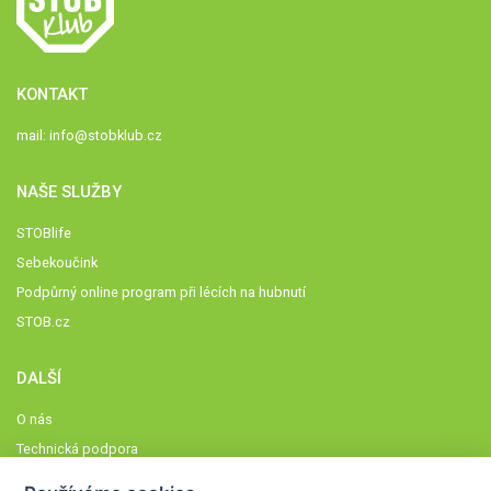
KONTAKT
mail:
info@stobklub.cz
NAŠE SLUŽBY
STOBlife
Sebekoučink
Podpůrný online program při lécích na hubnutí
STOB.cz
DALŠÍ
O nás
Technická podpora
Časté dotazy