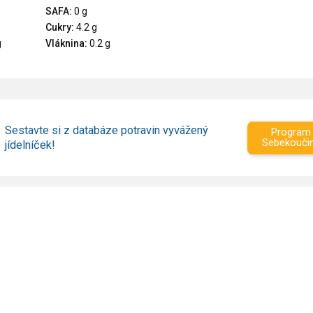
SAFA:
0 g
Cukry:
4.2 g
g
Vláknina:
0.2 g
Sestavte si z databáze potravin vyvážený
Program
Sebekouči
jídelníček!