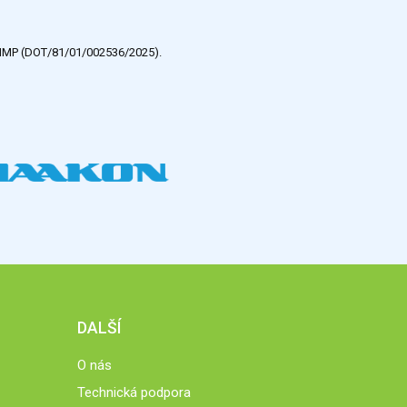
e HMP (DOT/81/01/002536/2025).
DALŠÍ
O nás
Technická podpora