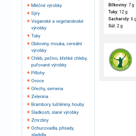
Bílkoviny:
7 g
Mléčné výrobky
Tuky:
12 g
Sýry
Sacharidy:
6 
Veganské a vegetariánské
Sůl:
2 g
výrobky
Tuky
Obiloviny, mouka, cereální
výrobky
Chléb, pečivo, křehké chleby,
pufované výrobky
Přílohy
Ovoce
Ořechy, semena
Zelenina
Brambory, luštěniny, houby
Sladkosti, slané výrobky
Zmrzliny
Ochucovadla, přísady,
sladidla