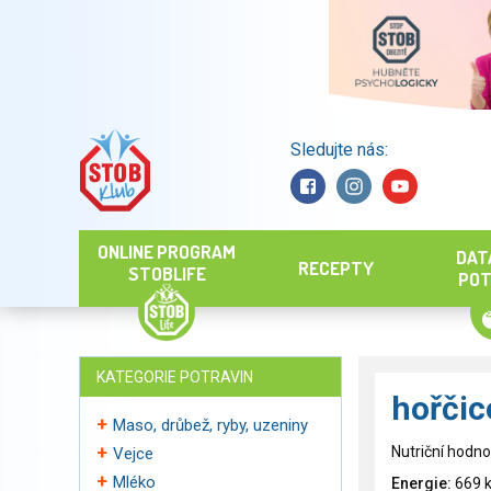
Sledujte nás:
Hledat
ONLINE PROGRAM
DAT
RECEPTY
STOBLIFE
POT
KATEGORIE POTRAVIN
hořčic
Maso, drůbež, ryby, uzeniny
Nutriční hodno
Vejce
Mléko
Energie:
669 