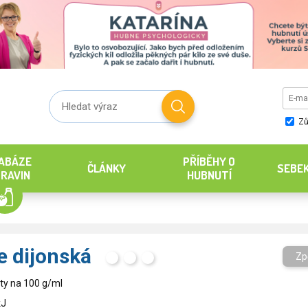
Zů
ABÁZE
PŘÍBĚHY O
ČLÁNKY
SEBE
RAVIN
HUBNUTÍ
e dijonská
Zp
H
T
S
ty na 100 g/ml
kJ