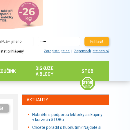
Přihlásit
Zaregistrujte se
Zapomněli jste heslo?
stat přihlášený
DISKUZE
KOUČINK
STOB
A BLOGY
AKTUALITY
ět
Hubněte s podporou lektorky a skupiny
v kurzech STOBu
Chcete poradit s hubnutím? Najděte si