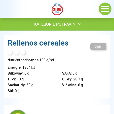
KATEGORIE POTRAVIN
Maso, drůbež, ryby, uzeniny
Rellenos cereales
Vejce
Zpět
Mléko
H
T
S
Mléčné výrobky
Nutriční hodnoty na 100 g/ml
Sýry
Energie:
1804 kJ
Veganské a vegetariánské výrobky
Bílkoviny:
6 g
SAFA:
0 g
Tuky
Tuky:
13 g
Cukry:
20.7 g
Obiloviny, mouka, cereální výrobky
Sacharidy:
69 g
Vláknina:
6 g
Chléb, pečivo, křehké chleby, pufované výrobky
Sůl:
0 g
Přílohy
Ovoce
Ořechy, semena