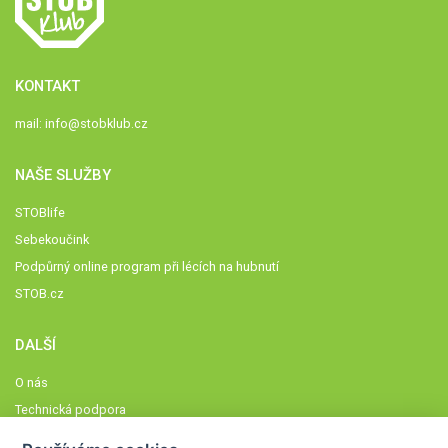
KONTAKT
mail:
info@stobklub.cz
NAŠE SLUŽBY
STOBlife
Sebekoučink
Podpůrný online program při lécích na hubnutí
STOB.cz
DALŠÍ
O nás
Technická podpora
Časté dotazy