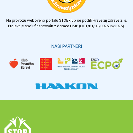
Na provozu webového portálu STOBklub se podílí Hravě žij zdravě z. s.
Projekt je spolufinancován z dotace HMP (DOT/81/01/002536/2025).
NAŠI PARTNEŘI