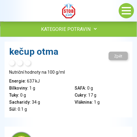
KATEGORIE POTRAVIN
Maso, drůbež, ryby, uzeniny
kečup otma
Vejce
Zpět
Mléko
H
T
S
Mléčné výrobky
Nutriční hodnoty na 100 g/ml
Sýry
Energie:
637 kJ
Veganské a vegetariánské výrobky
Bílkoviny:
1 g
SAFA:
0 g
Tuky
Tuky:
0 g
Cukry:
17 g
Obiloviny, mouka, cereální výrobky
Sacharidy:
34 g
Vláknina:
1 g
Chléb, pečivo, křehké chleby, pufované výrobky
Sůl:
0.1 g
Přílohy
Ovoce
Ořechy, semena