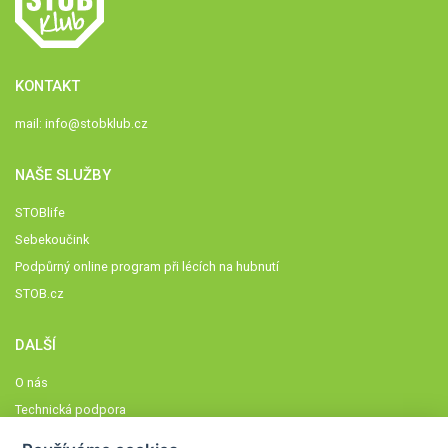
KONTAKT
mail:
info@stobklub.cz
NAŠE SLUŽBY
STOBlife
Sebekoučink
Podpůrný online program při lécích na hubnutí
STOB.cz
DALŠÍ
O nás
Technická podpora
Časté dotazy