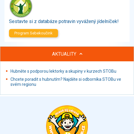
Zelenina
Brambory, luštěniny, houby
Sladkosti, slané výrobky
Sestavte si z databáze potravin vyvážený jídelníček!
Zmrzliny
Program Sebekoučink
Ochucovadla, přísady, sladidla
Sušené směsi
Polotovary, hotové pokrmy
AKTUALITY
Proteinové výrobky, doplňky stravy
Nápoje nealkoholické
Hubněte s podporou lektorky a skupiny v kurzech STOBu
Nápoje alkoholické
Chcete poradit s hubnutím? Najděte si odborníka STOBu ve
Restaurace, jídelny, hotová jídla
svém regionu
Fastfood
Studená kuchyně, lahůdkářské výrobky