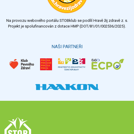
Na provozu webového portálu STOBklub se podílí Hravě žij zdravě z. s.
Projekt je spolufinancován z dotace HMP (DOT/81/01/002536/2025).
NAŠI PARTNEŘI