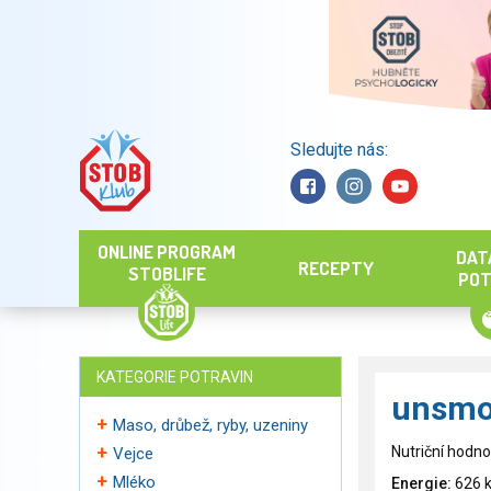
Sledujte nás:
Hledat
ONLINE PROGRAM
DAT
RECEPTY
STOBLIFE
POT
KATEGORIE POTRAVIN
unsmo
Maso, drůbež, ryby, uzeniny
Nutriční hodno
Vejce
Mléko
Energie:
626 