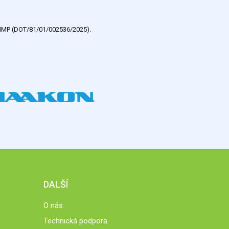
e HMP (DOT/81/01/002536/2025).
DALŠÍ
O nás
Technická podpora