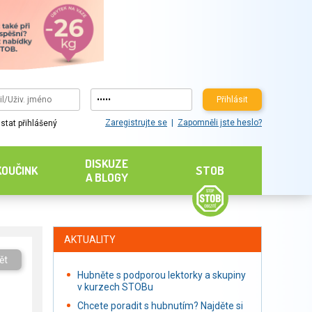
Přihlásit
Zaregistrujte se
Zapomněli jste heslo?
stat přihlášený
DISKUZE
KOUČINK
STOB
A BLOGY
AKTUALITY
ět
Hubněte s podporou lektorky a skupiny
v kurzech STOBu
Chcete poradit s hubnutím? Najděte si