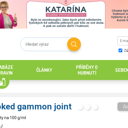
Zů
ABÁZE
PŘÍBĚHY O
ČLÁNKY
SEBE
RAVIN
HUBNUTÍ
ked gammon joint
Zp
H
T
S
ty na 100 g/ml
kJ