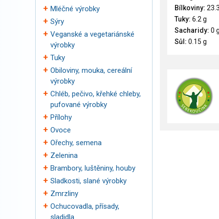
Bílkoviny:
23.3
Mléčné výrobky
Tuky:
6.2 g
Sýry
Sacharidy:
0 
Veganské a vegetariánské
Sůl:
0.15 g
výrobky
Tuky
Obiloviny, mouka, cereální
výrobky
Chléb, pečivo, křehké chleby,
pufované výrobky
Přílohy
Ovoce
Ořechy, semena
Zelenina
Brambory, luštěniny, houby
Sladkosti, slané výrobky
Zmrzliny
Ochucovadla, přísady,
sladidla