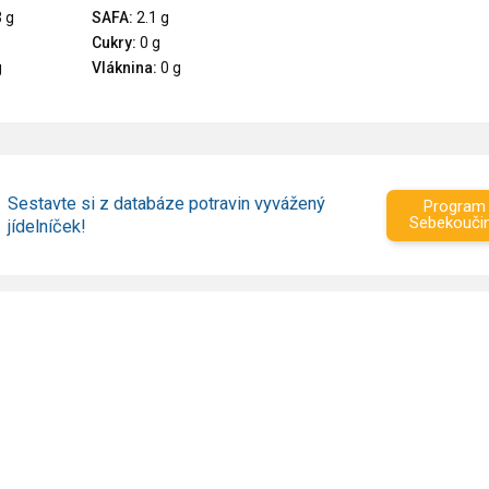
 g
SAFA:
2.1 g
Cukry:
0 g
g
Vláknina:
0 g
Sestavte si z databáze potravin vyvážený
Program
Sebekouči
jídelníček!