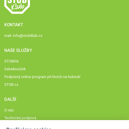
KONTAKT
mail:
info@stobklub.cz
NAŠE SLUŽBY
STOBlife
Sebekoučink
Podpůrný online program při lécích na hubnutí
STOB.cz
DALŠÍ
O nás
Technická podpora
Časté dotazy