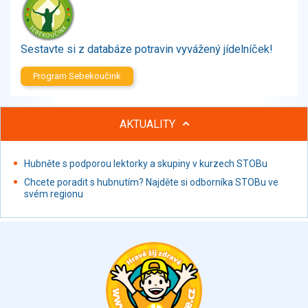
Zelenina
Brambory, luštěniny, houby
Sladkosti, slané výrobky
Sestavte si z databáze potravin vyvážený jídelníček!
Zmrzliny
Program Sebekoučink
Ochucovadla, přísady, sladidla
Sušené směsi
Polotovary, hotové pokrmy
AKTUALITY
Proteinové výrobky, doplňky stravy
Nápoje nealkoholické
Hubněte s podporou lektorky a skupiny v kurzech STOBu
Nápoje alkoholické
Chcete poradit s hubnutím? Najděte si odborníka STOBu ve
Restaurace, jídelny, hotová jídla
svém regionu
Fastfood
Studená kuchyně, lahůdkářské výrobky