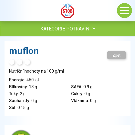
KATEGORIE POTRAVIN
Maso, drůbež, ryby, uzeniny
muflon
Vejce
Zpět
Mléko
H
T
S
Mléčné výrobky
Nutriční hodnoty na 100 g/ml
Sýry
Energie:
450 kJ
Veganské a vegetariánské výrobky
Bílkoviny:
13 g
SAFA:
0.9 g
Tuky
Tuky:
2 g
Cukry:
0 g
Obiloviny, mouka, cereální výrobky
Sacharidy:
0 g
Vláknina:
0 g
Chléb, pečivo, křehké chleby, pufované výrobky
Sůl:
0.15 g
Přílohy
Ovoce
Ořechy, semena