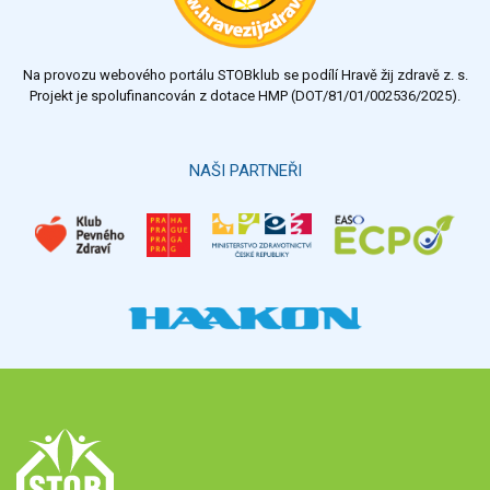
Na provozu webového portálu STOBklub se podílí Hravě žij zdravě z. s.
Projekt je spolufinancován z dotace HMP (DOT/81/01/002536/2025).
NAŠI PARTNEŘI