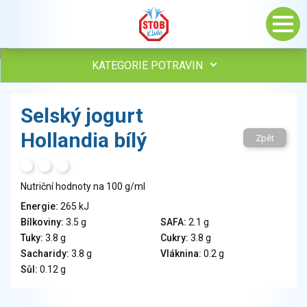
KATEGORIE POTRAVIN
Maso, drůbež, ryby, uzeniny
Selský jogurt
Vejce
Hollandia bílý
Mléko
Zpět
Mléčné výrobky
H
T
S
Sýry
Nutriční hodnoty na 100 g/ml
Veganské a vegetariánské výrobky
Tuky
Energie:
265 kJ
Bílkoviny:
3.5 g
SAFA:
2.1 g
Obiloviny, mouka, cereální výrobky
Tuky:
3.8 g
Cukry:
3.8 g
Chléb, pečivo, křehké chleby, pufované výrobky
Sacharidy:
3.8 g
Vláknina:
0.2 g
Přílohy
Sůl:
0.12 g
Ovoce
Ořechy, semena