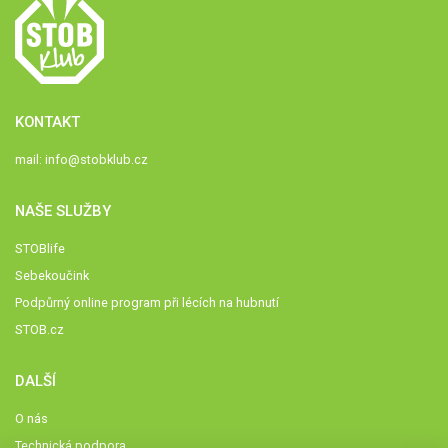
KONTAKT
mail:
info@stobklub.cz
NAŠE SLUŽBY
STOBlife
Sebekoučink
Podpůrný online program při lécích na hubnutí
STOB.cz
DALŠÍ
O nás
Technická podpora