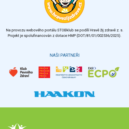
Na provozu webového portálu STOBklub se podílí Hravě žij zdravě z. s.
Projekt je spolufinancován z dotace HMP (DOT/81/01/002536/2025).
NAŠI PARTNEŘI