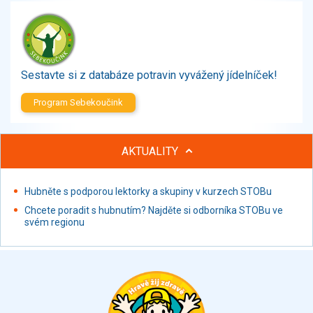
Zelenina
Brambory, luštěniny, houby
Sladkosti, slané výrobky
Zmrzliny
Sestavte si z databáze potravin vyvážený jídelníček!
Ochucovadla, přísady, sladidla
Sušené směsi
Program Sebekoučink
Polotovary, hotové pokrmy
Proteinové výrobky, doplňky stravy
AKTUALITY
Nápoje nealkoholické
Nápoje alkoholické
Restaurace, jídelny, hotová jídla
Hubněte s podporou lektorky a skupiny v kurzech STOBu
Fastfood
Chcete poradit s hubnutím? Najděte si odborníka STOBu ve
svém regionu
Studená kuchyně, lahůdkářské výrobky