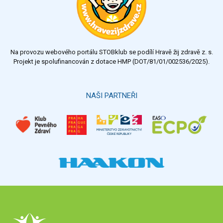
Na provozu webového portálu STOBklub se podílí Hravě žij zdravě z. s.
Projekt je spolufinancován z dotace HMP (DOT/81/01/002536/2025).
NAŠI PARTNEŘI