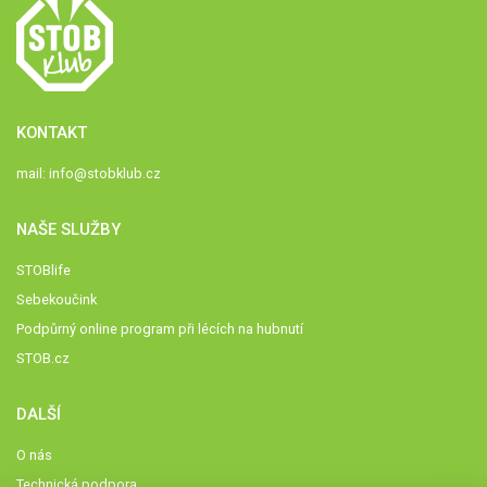
KONTAKT
mail:
info@stobklub.cz
NAŠE SLUŽBY
STOBlife
Sebekoučink
Podpůrný online program při lécích na hubnutí
STOB.cz
DALŠÍ
O nás
Technická podpora