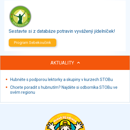
Zelenina
Brambory, luštěniny, houby
Sladkosti, slané výrobky
Zmrzliny
Sestavte si z databáze potravin vyvážený jídelníček!
Ochucovadla, přísady, sladidla
Sušené směsi
Program Sebekoučink
Polotovary, hotové pokrmy
Proteinové výrobky, doplňky stravy
AKTUALITY
Nápoje nealkoholické
Nápoje alkoholické
Restaurace, jídelny, hotová jídla
Hubněte s podporou lektorky a skupiny v kurzech STOBu
Fastfood
Chcete poradit s hubnutím? Najděte si odborníka STOBu ve
svém regionu
Studená kuchyně, lahůdkářské výrobky