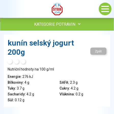
KATEGORIE POTRAVIN
Maso, drůbež, ryby, uzeniny
kunín selský jogurt
Vejce
200g
Mléko
Zpět
Mléčné výrobky
H
T
S
Sýry
Nutriční hodnoty na 100 g/ml
Veganské a vegetariánské výrobky
Tuky
Energie:
276 kJ
Bílkoviny:
4 g
SAFA:
2.3 g
Obiloviny, mouka, cereální výrobky
Tuky:
3.7 g
Cukry:
4.2 g
Chléb, pečivo, křehké chleby, pufované výrobky
Sacharidy:
4.2 g
Vláknina:
0.2 g
Přílohy
Sůl:
0.12 g
Ovoce
Ořechy, semena