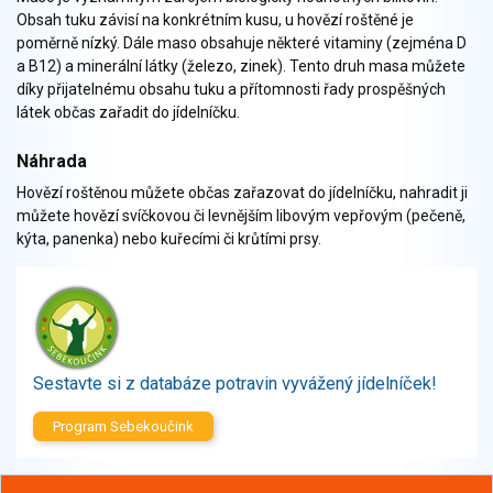
Zelenina
Obsah tuku závisí na konkrétním kusu, u hovězí roštěné je
Brambory, luštěniny, houby
poměrně nízký. Dále maso obsahuje některé vitaminy (zejména D
a B12) a minerální látky (železo, zinek). Tento druh masa můžete
Sladkosti, slané výrobky
díky přijatelnému obsahu tuku a přítomnosti řady prospěšných
Zmrzliny
látek občas zařadit do jídelníčku.
Ochucovadla, přísady, sladidla
Sušené směsi
Náhrada
Polotovary, hotové pokrmy
Hovězí roštěnou můžete občas zařazovat do jídelníčku, nahradit ji
Proteinové výrobky, doplňky stravy
můžete hovězí svíčkovou či levnějším libovým vepřovým (pečeně,
kýta, panenka) nebo kuřecími či krůtími prsy.
Nápoje nealkoholické
Nápoje alkoholické
Restaurace, jídelny, hotová jídla
Fastfood
Studená kuchyně, lahůdkářské výrobky
Sestavte si z databáze potravin vyvážený jídelníček!
Program Sebekoučink