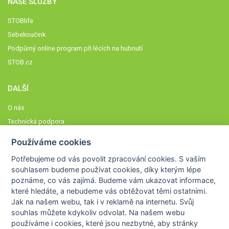
NAŠE SLUŽBY
STOBlife
Sebekoučink
Podpůrný online program při lécích na hubnutí
STOB.cz
DALŠÍ
O nás
Technická podpora
Časté dotazy
Používáme cookies
Normy a zásady fungování STOBklubu
Potřebujeme od vás
povolit zpracování cookies
. S vaším
Členové STOBklubu
souhlasem budeme používat cookies, díky kterým lépe
Zásady nakládání s osobními údaji
poznáme,
co vás zajímá
. Budeme vám ukazovat
informace,
které hledáte
, a nebudeme vás obtěžovat těmi ostatními.
Otestujte se
Jak na našem webu, tak i v reklamě na internetu. Svůj
Spočítejte si
souhlas můžete kdykoliv odvolat. Na našem webu
Výzva 52
používáme i cookies, které jsou nezbytné
, aby stránky