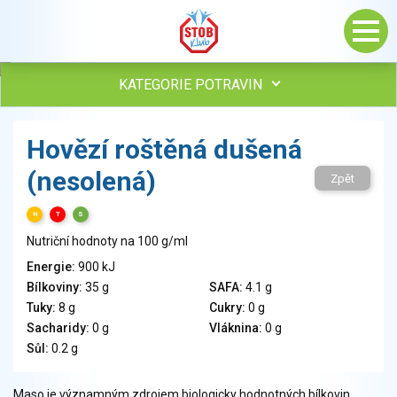
KATEGORIE POTRAVIN
Maso, drůbež, ryby, uzeniny
Hovězí roštěná dušená
Vejce
(nesolená)
Mléko
Zpět
Mléčné výrobky
H
T
S
Sýry
Nutriční hodnoty na 100 g/ml
Veganské a vegetariánské výrobky
Tuky
Energie:
900 kJ
Bílkoviny:
35 g
SAFA:
4.1 g
Obiloviny, mouka, cereální výrobky
Tuky:
8 g
Cukry:
0 g
Chléb, pečivo, křehké chleby, pufované výrobky
Sacharidy:
0 g
Vláknina:
0 g
Přílohy
Sůl:
0.2 g
Ovoce
Ořechy, semena
Maso je významným zdrojem biologicky hodnotných bílkovin.