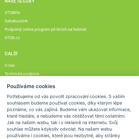
NAŠE SLUŽBY
STOBlife
Sebekoučink
Podpůrný online program při lécích na hubnutí
STOB.cz
DALŠÍ
O nás
Technická podpora
Časté dotazy
Používáme cookies
Normy a zásady fungování STOBklubu
Potřebujeme od vás
povolit zpracování cookies
. S vaším
Členové STOBklubu
souhlasem budeme používat cookies, díky kterým lépe
Zásady nakládání s osobními údaji
poznáme,
co vás zajímá
. Budeme vám ukazovat
informace,
které hledáte
, a nebudeme vás obtěžovat těmi ostatními.
Otestujte se
Jak na našem webu, tak i v reklamě na internetu. Svůj
Spočítejte si
souhlas můžete kdykoliv odvolat. Na našem webu
Výzva 52
používáme i cookies, které jsou nezbytné
, aby stránky