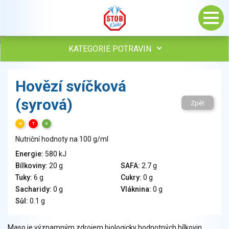
KATEGORIE POTRAVIN
Maso, drůbež, ryby, uzeniny
Hovězí svíčková
Vejce
(syrová)
Mléko
Zpět
Mléčné výrobky
H
T
S
Sýry
Nutriční hodnoty na 100 g/ml
Veganské a vegetariánské výrobky
Tuky
Energie:
580 kJ
Bílkoviny:
20 g
SAFA:
2.7 g
Obiloviny, mouka, cereální výrobky
Tuky:
6 g
Cukry:
0 g
Chléb, pečivo, křehké chleby, pufované výrobky
Sacharidy:
0 g
Vláknina:
0 g
Přílohy
Sůl:
0.1 g
Ovoce
Ořechy, semena
Maso je významným zdrojem biologicky hodnotných bílkovin.