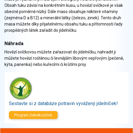
Zelenina
Obsah tuku závisí na konkrétním kusu, u hovězí svíčkové je však
Brambory, luštěniny, houby
obecně poměrně nízký. Dále maso obsahuje některé vitaminy
(zejména D a B12) a minerální látky (železo, zinek). Tento druh
Sladkosti, slané výrobky
masa můžete díky přijatelnému obsahu tuku a přítomnosti řady
Zmrzliny
prospěšných látek zařadit do jídelníčku.
Ochucovadla, přísady, sladidla
Sušené směsi
Náhrada
Polotovary, hotové pokrmy
Hovězí svíčkovou můžete zařazovat do jídelníčku, nahradit ji
Proteinové výrobky, doplňky stravy
můžete hovězí roštěnou či levnějším libovým vepřovým (pečeně,
kýta, panenka) nebo kuřecími či krůtími prsy.
Nápoje nealkoholické
Nápoje alkoholické
Restaurace, jídelny, hotová jídla
Fastfood
Studená kuchyně, lahůdkářské výrobky
Sestavte si z databáze potravin vyvážený jídelníček!
Program Sebekoučink