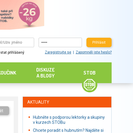
Přihlásit
Zaregistrujte se
Zapomněli jste heslo?
stat přihlášený
DISKUZE
KOUČINK
STOB
A BLOGY
AKTUALITY
ět
Hubněte s podporou lektorky a skupiny
v kurzech STOBu
Chcete poradit s hubnutím? Najděte si