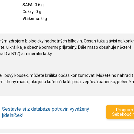
g
SAFA:
0.6 g
Cukry:
0 g
g
Vláknina:
0 g
ým zdrojem biologicky hodnotných bílkovin. Obsah tuku závisí na konk
ete, u králíka je obecně poměrně přijatelný. Dále maso obsahuje některé
a D a B12) a minerální látky.
e libový kousek, můžete králíka občas konzumovat. Můžete ho nahradit
ými druhy masa, jako jsou kuřecí či krůtí prsa, vepřová panenka, pečeně 
Sestavte si z databáze potravin vyvážený
Program
Sebekouči
jídelníček!