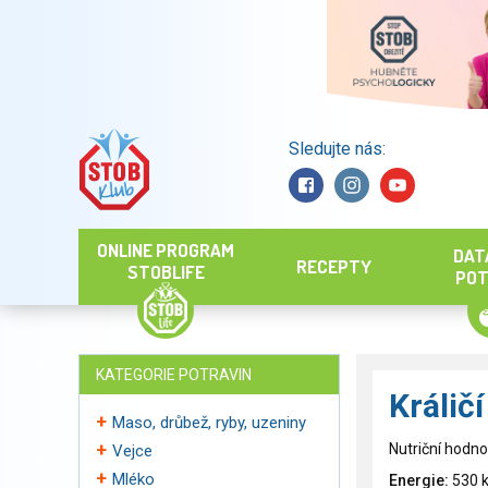
Sledujte nás:
Hledat
ONLINE PROGRAM
DAT
RECEPTY
STOBLIFE
POT
KATEGORIE POTRAVIN
Králič
Maso, drůbež, ryby, uzeniny
Nutriční hodno
Vejce
Mléko
Energie:
530 