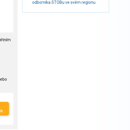
odborníka STOBu ve svém regionu
rétním
nebo
nk