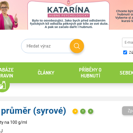
Zů
ABÁZE
PŘÍBĚHY O
ČLÁNKY
SEBE
RAVIN
HUBNUTÍ
í průměr (syrové)
Zp
H
T
S
ty na 100 g/ml
kJ