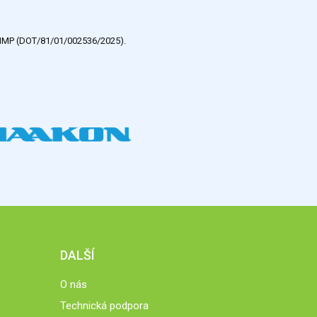
e HMP (DOT/81/01/002536/2025).
DALŠÍ
O nás
Technická podpora