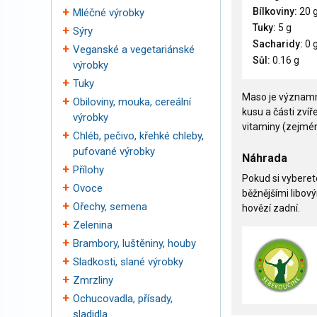
Bílkoviny:
20 
Mléčné výrobky
Tuky:
5 g
Sýry
Sacharidy:
0 
Veganské a vegetariánské
Sůl:
0.16 g
výrobky
Tuky
Maso je významn
Obiloviny, mouka, cereální
kusu a části zvíř
výrobky
vitaminy (zejmén
Chléb, pečivo, křehké chleby,
pufované výrobky
Náhrada
Přílohy
Pokud si vyberet
Ovoce
běžnějšími libov
Ořechy, semena
hovězí zadní.
Zelenina
Brambory, luštěniny, houby
Sladkosti, slané výrobky
Zmrzliny
Ochucovadla, přísady,
sladidla