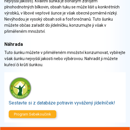
nejvyšší jakosti). Kvalitní šunka je bohatým zdrojem
Zelenina
plnohodnotných bílkovin, obsah tuku se může lišit u konkrétních
Brambory, luštěniny, houby
výrobků, v libové vepřové šunce je však obecně poměrně nízký.
Sladkosti, slané výrobky
Nevýhodou je vysoký obsah soli a fosforečnanů. Tuto šunku
Zmrzliny
můžete občas zařadit do jídelníčku, konzumujte ji však v
přiměřeném množství.
Ochucovadla, přísady, sladidla
Sušené směsi
Náhrada
Polotovary, hotové pokrmy
Tuto šunku můžete v přiměřeném množství konzumovat, vybírejte
Proteinové výrobky, doplňky stravy
však šunku nejvyšší jakosti nebo výběrovou. Nahradit ji můžete
Nápoje nealkoholické
kuřecí či krůtí šunkou.
Nápoje alkoholické
Restaurace, jídelny, hotová jídla
Fastfood
Studená kuchyně, lahůdkářské výrobky
Sestavte si z databáze potravin vyvážený jídelníček!
Program Sebekoučink