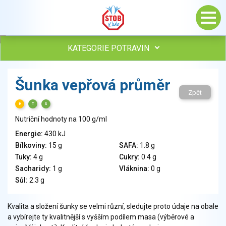
KATEGORIE POTRAVIN
Maso, drůbež, ryby, uzeniny
Šunka vepřová průměr
Vejce
Zpět
Mléko
H
T
S
Mléčné výrobky
Nutriční hodnoty na 100 g/ml
Sýry
Energie:
430 kJ
Veganské a vegetariánské výrobky
Bílkoviny:
15 g
SAFA:
1.8 g
Tuky
Tuky:
4 g
Cukry:
0.4 g
Obiloviny, mouka, cereální výrobky
Sacharidy:
1 g
Vláknina:
0 g
Chléb, pečivo, křehké chleby, pufované výrobky
Sůl:
2.3 g
Přílohy
Ovoce
Kvalita a složení šunky se velmi různí, sledujte proto údaje na obale
a vybírejte ty kvalitnější s vyšším podílem masa (výběrové a
Ořechy, semena