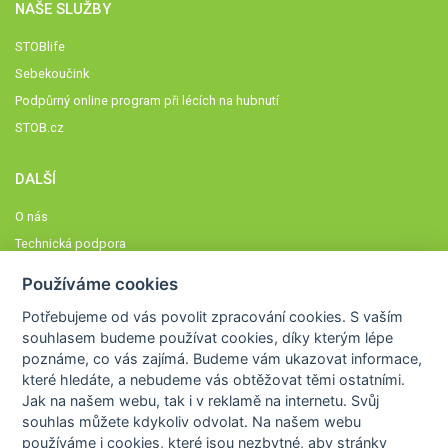
NAŠE SLUŽBY
STOBlife
Sebekoučink
Podpůrný online program při lécích na hubnutí
STOB.cz
DALŠÍ
O nás
Technická podpora
Časté dotazy
Používáme cookies
Normy a zásady fungování STOBklubu
Potřebujeme od vás
povolit zpracování cookies
. S vaším
Členové STOBklubu
souhlasem budeme používat cookies, díky kterým lépe
Zásady nakládání s osobními údaji
poznáme,
co vás zajímá
. Budeme vám ukazovat
informace,
které hledáte
, a nebudeme vás obtěžovat těmi ostatními.
Otestujte se
Jak na našem webu, tak i v reklamě na internetu. Svůj
Spočítejte si
souhlas můžete kdykoliv odvolat. Na našem webu
Výzva 52
používáme i cookies, které jsou nezbytné
, aby stránky