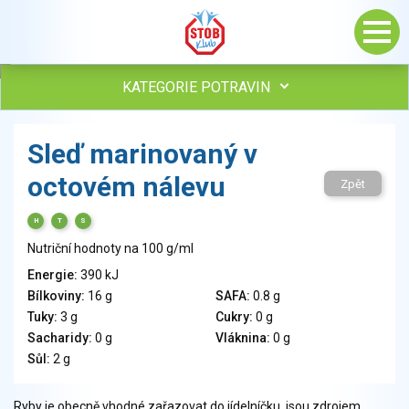
KATEGORIE POTRAVIN
Maso, drůbež, ryby, uzeniny
Sleď marinovaný v
Vejce
octovém nálevu
Mléko
Zpět
Mléčné výrobky
H
T
S
Sýry
Nutriční hodnoty na 100 g/ml
Veganské a vegetariánské výrobky
Tuky
Energie:
390 kJ
Bílkoviny:
16 g
SAFA:
0.8 g
Obiloviny, mouka, cereální výrobky
Tuky:
3 g
Cukry:
0 g
Chléb, pečivo, křehké chleby, pufované výrobky
Sacharidy:
0 g
Vláknina:
0 g
Přílohy
Sůl:
2 g
Ovoce
Ořechy, semena
Ryby je obecně vhodné zařazovat do jídelníčku, jsou zdrojem