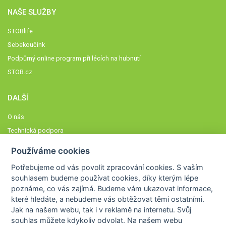
NAŠE SLUŽBY
STOBlife
Sebekoučink
Podpůrný online program při lécích na hubnutí
STOB.cz
DALŠÍ
O nás
Technická podpora
Časté dotazy
Používáme cookies
Normy a zásady fungování STOBklubu
Potřebujeme od vás
povolit zpracování cookies
. S vaším
Členové STOBklubu
souhlasem budeme používat cookies, díky kterým lépe
Zásady nakládání s osobními údaji
poznáme,
co vás zajímá
. Budeme vám ukazovat
informace,
které hledáte
, a nebudeme vás obtěžovat těmi ostatními.
Otestujte se
Jak na našem webu, tak i v reklamě na internetu. Svůj
Spočítejte si
souhlas můžete kdykoliv odvolat. Na našem webu
Výzva 52