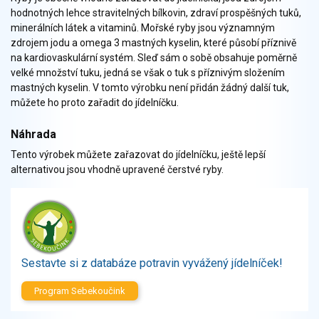
Zelenina
hodnotných lehce stravitelných bílkovin, zdraví prospěšných tuků,
Brambory, luštěniny, houby
minerálních látek a vitaminů. Mořské ryby jsou významným
zdrojem jodu a omega 3 mastných kyselin, které působí příznivě
Sladkosti, slané výrobky
na kardiovaskulární systém. Sleď sám o sobě obsahuje poměrně
Zmrzliny
velké množství tuku, jedná se však o tuk s příznivým složením
Ochucovadla, přísady, sladidla
mastných kyselin. V tomto výrobku není přidán žádný další tuk,
Sušené směsi
můžete ho proto zařadit do jídelníčku.
Polotovary, hotové pokrmy
Náhrada
Proteinové výrobky, doplňky stravy
Tento výrobek můžete zařazovat do jídelníčku, ještě lepší
Nápoje nealkoholické
alternativou jsou vhodně upravené čerstvé ryby.
Nápoje alkoholické
Restaurace, jídelny, hotová jídla
Fastfood
Studená kuchyně, lahůdkářské výrobky
Sestavte si z databáze potravin vyvážený jídelníček!
Program Sebekoučink