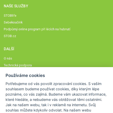
NAŠE SLUŽBY
STOBlife
Sebekoučink
Podpůrný online program při lécích na hubnutí
STOB.cz
DALŠÍ
O nás
Technická podpora
Časté dotazy
Používáme cookies
Normy a zásady fungování STOBklubu
Potřebujeme od vás
povolit zpracování cookies
. S vaším
Členové STOBklubu
souhlasem budeme používat cookies, díky kterým lépe
Zásady nakládání s osobními údaji
poznáme,
co vás zajímá
. Budeme vám ukazovat
informace,
které hledáte
, a nebudeme vás obtěžovat těmi ostatními.
Otestujte se
Jak na našem webu, tak i v reklamě na internetu. Svůj
Spočítejte si
souhlas můžete kdykoliv odvolat. Na našem webu
Výzva 52