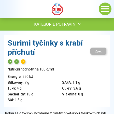
KATEGORIE POTRAVIN
Maso, drůbež, ryby, uzeniny
Surimi tyčinky s krabí
Vejce
příchutí
Mléko
Zpět
Mléčné výrobky
H
T
S
Sýry
Nutriční hodnoty na 100 g/ml
Veganské a vegetariánské výrobky
Tuky
Energie:
550 kJ
Bílkoviny:
7 g
SAFA:
1.1 g
Obiloviny, mouka, cereální výrobky
Tuky:
4 g
Cukry:
3.6 g
Chléb, pečivo, křehké chleby, pufované výrobky
Sacharidy:
18 g
Vláknina:
0 g
Přílohy
Sůl:
1.5 g
Ovoce
Ořechy, semena
Jedná se o tyčinky vyrobené z mletých většinou treskovitých ryb,