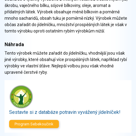
Zelenina
škrobu, vaječného bílku, sójové bílkoviny, oleje, aromat a
Brambory, luštěniny, houby
přídatných látek. Výrobek obsahuje méně bílkovin a poměrně
mnoho sacharidů, obsah tuku je poměrně nízký. Výrobek můžete
Sladkosti, slané výrobky
občas zařadit do jídelníčku, množství prospěšných látek je však v
Zmrzliny
tomto výrobku oproti ostatním rybím výrobkům nižší.
Ochucovadla, přísady, sladidla
Sušené směsi
Náhrada
Polotovary, hotové pokrmy
Tento výrobek můžete zařadit do jídelníčku, vhodnější jsou však
Proteinové výrobky, doplňky stravy
jiné výrobky, které obsahují více prospěšných látek, například rybí
výrobky ve vlastní šťáve. Nejlepší volbou jsou však vhodně
Nápoje nealkoholické
upravené čerstvé ryby.
Nápoje alkoholické
Restaurace, jídelny, hotová jídla
Fastfood
Studená kuchyně, lahůdkářské výrobky
Sestavte si z databáze potravin vyvážený jídelníček!
Program Sebekoučink