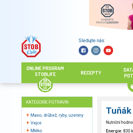
Sledujte nás:
Hledat
ONLINE PROGRAM
DAT
RECEPTY
STOBLIFE
POT
KATEGORIE POTRAVIN
Tuňák 
Maso, drůbež, ryby, uzeniny
Nutriční hodno
Vejce
Mléko
Energie:
830 