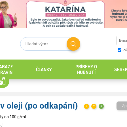
Zů
ABÁZE
PŘÍBĚHY O
ČLÁNKY
SEBE
RAVIN
HUBNUTÍ
v oleji (po odkapání)
Zp
H
T
S
ty na 100 g/ml
kJ