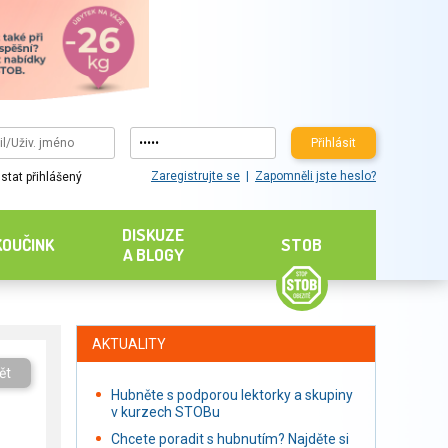
Přihlásit
Zaregistrujte se
Zapomněli jste heslo?
stat přihlášený
DISKUZE
KOUČINK
STOB
A BLOGY
AKTUALITY
ět
Hubněte s podporou lektorky a skupiny
v kurzech STOBu
Chcete poradit s hubnutím? Najděte si