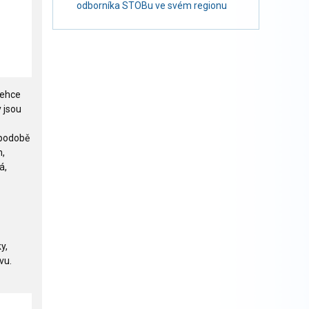
odborníka STOBu ve svém regionu
lehce
y jsou
 podobě
m,
á,
y,
vu.