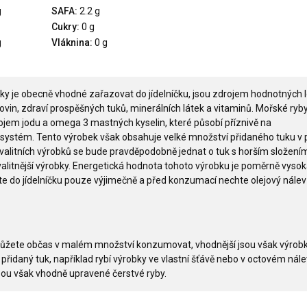
g
SAFA:
2.2 g
Cukry:
0 g
g
Vláknina:
0 g
bky je obecně vhodné zařazovat do jídelníčku, jsou zdrojem hodnotných 
kovin, zdraví prospěšných tuků, minerálních látek a vitaminů. Mořské ryb
em jodu a omega 3 mastných kyselin, které působí příznivě na
 systém. Tento výrobek však obsahuje velké množství přidaného tuku v
valitních výrobků se bude pravděpodobně jednat o tuk s horším složení
kvalitnější výrobky. Energetická hodnota tohoto výrobku je poměrně vysok
te do jídelníčku pouze výjimečně a před konzumací nechte olejový nálev
ůžete občas v malém množství konzumovat, vhodnější jsou však výrobk
přidaný tuk, například rybí výrobky ve vlastní šťávě nebo v octovém nále
jsou však vhodně upravené čerstvé ryby.