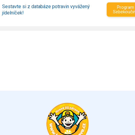
Sestavte si z databáze potravin vyvážený
Program
Sebekouči
jídelníček!