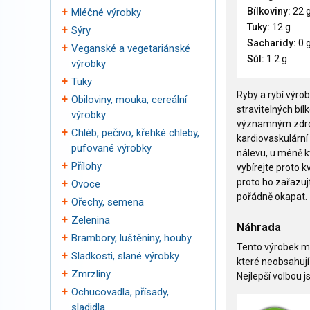
Bílkoviny:
22 
Mléčné výrobky
Tuky:
12 g
Sýry
Sacharidy:
0 
Veganské a vegetariánské
Sůl:
1.2 g
výrobky
Tuky
Ryby a rybí výro
Obiloviny, mouka, cereální
stravitelných bíl
výrobky
významným zdroj
Chléb, pečivo, křehké chleby,
kardiovaskulární
pufované výrobky
nálevu, u méně k
Přílohy
vybírejte proto 
proto ho zařazuj
Ovoce
pořádně okapat.
Ořechy, semena
Zelenina
Náhrada
Brambory, luštěniny, houby
Tento výrobek m
Sladkosti, slané výrobky
které neobsahují 
Zmrzliny
Nejlepší volbou 
Ochucovadla, přísady,
sladidla