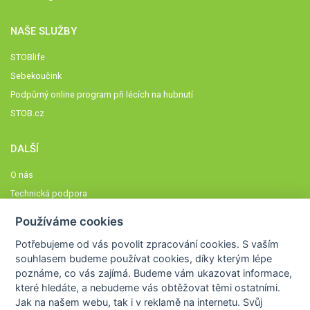
NAŠE SLUŽBY
STOBlife
Sebekoučink
Podpůrný online program při lécích na hubnutí
STOB.cz
DALŠÍ
O nás
Technická podpora
Časté dotazy
Používáme cookies
Normy a zásady fungování STOBklubu
Potřebujeme od vás
povolit zpracování cookies
. S vaším
Členové STOBklubu
souhlasem budeme používat cookies, díky kterým lépe
Zásady nakládání s osobními údaji
poznáme,
co vás zajímá
. Budeme vám ukazovat
informace,
které hledáte
, a nebudeme vás obtěžovat těmi ostatními.
Otestujte se
Jak na našem webu, tak i v reklamě na internetu. Svůj
Spočítejte si