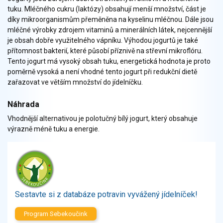
Zelenina
tuku. Mléčného cukru (laktózy) obsahují menší množství, část je
Brambory, luštěniny, houby
díky mikroorganismům přeměněna na kyselinu mléčnou. Dále jsou
mléčné výrobky zdrojem vitaminů a minerálních látek, nejcennější
Sladkosti, slané výrobky
je obsah dobře využitelného vápníku. Výhodou jogurtů je také
Zmrzliny
přítomnost bakterií, které působí příznivě na střevní mikroflóru.
Ochucovadla, přísady, sladidla
Tento jogurt má vysoký obsah tuku, energetická hodnota je proto
Sušené směsi
poměrně vysoká a není vhodné tento jogurt při redukční dietě
Polotovary, hotové pokrmy
zařazovat ve větším množství do jídelníčku.
Proteinové výrobky, doplňky stravy
Náhrada
Nápoje nealkoholické
Vhodnější alternativou je polotučný bílý jogurt, který obsahuje
Nápoje alkoholické
výrazně méně tuku a energie.
Restaurace, jídelny, hotová jídla
Fastfood
Studená kuchyně, lahůdkářské výrobky
Sestavte si z databáze potravin vyvážený jídelníček!
Program Sebekoučink