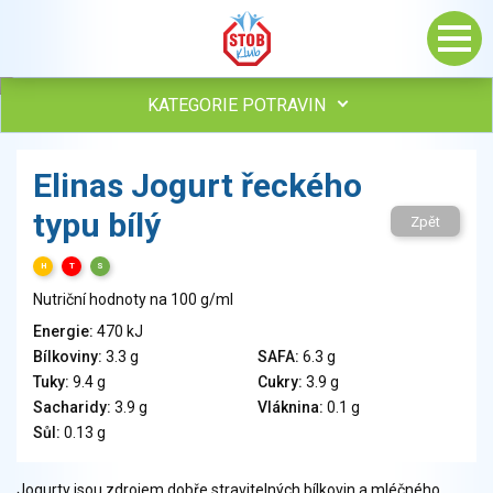
KATEGORIE POTRAVIN
Maso, drůbež, ryby, uzeniny
Elinas Jogurt řeckého
Vejce
typu bílý
Mléko
Zpět
Mléčné výrobky
H
T
S
Sýry
Nutriční hodnoty na 100 g/ml
Veganské a vegetariánské výrobky
Tuky
Energie:
470 kJ
Bílkoviny:
3.3 g
SAFA:
6.3 g
Obiloviny, mouka, cereální výrobky
Tuky:
9.4 g
Cukry:
3.9 g
Chléb, pečivo, křehké chleby, pufované výrobky
Sacharidy:
3.9 g
Vláknina:
0.1 g
Přílohy
Sůl:
0.13 g
Ovoce
Ořechy, semena
Jogurty jsou zdrojem dobře stravitelných bílkovin a mléčného