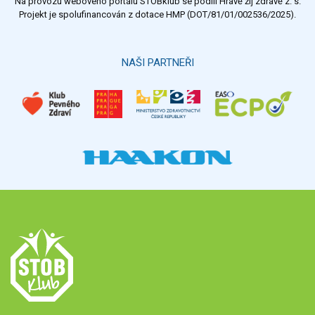
Na provozu webového portálu STOBklub se podílí Hravě žij zdravě z. s.
Projekt je spolufinancován z dotace HMP (DOT/81/01/002536/2025).
NAŠI PARTNEŘI