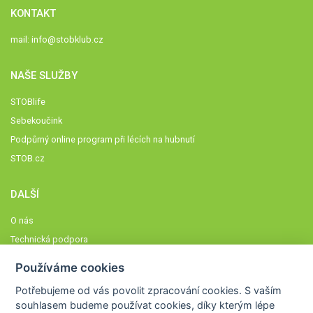
KONTAKT
mail:
info@stobklub.cz
NAŠE SLUŽBY
STOBlife
Sebekoučink
Podpůrný online program při lécích na hubnutí
STOB.cz
DALŠÍ
O nás
Technická podpora
Časté dotazy
Používáme cookies
Normy a zásady fungování STOBklubu
Potřebujeme od vás
povolit zpracování cookies
. S vaším
Členové STOBklubu
souhlasem budeme používat cookies, díky kterým lépe