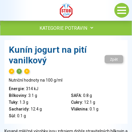
KATEGORIE POTRAVIN
Maso, drůbež, ryby, uzeniny
Kunín jogurt na pití
Vejce
vanilkový
Mléko
Zpět
Mléčné výrobky
H
T
S
Sýry
Nutriční hodnoty na 100 g/ml
Veganské a vegetariánské výrobky
Tuky
Energie:
314 kJ
Bílkoviny:
3.1 g
SAFA:
0.8 g
Obiloviny, mouka, cereální výrobky
Tuky:
1.3 g
Cukry:
12.1 g
Chléb, pečivo, křehké chleby, pufované výrobky
Sacharidy:
12.4 g
Vláknina:
0.1 g
Přílohy
Sůl:
0.1 g
Ovoce
Ořechy, semena
Kysané mléčné výrobky jsou zdrojem dobře stravitelných bílkovin a