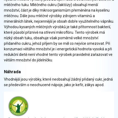
Zelenina
mléčného tuku. Mléčného cukru (laktózy) obsahují menší
Brambory, luštěniny, houby
množství, část je díky mikroorganismům přeměněna na kyselinu
mléčnou. Dále jsou mléčné výrobky zdrojem vitaminů a
Sladkosti, slané výrobky
minerálních látek, nejcennější je obsah dobře využitelného vápníku.
Zmrzliny
Výhodou kysaných mléčných výrobků je také přítomnost bakterií,
Ochucovadla, přísady, sladidla
které působí příznivě na střevní mikroflóru. Tento výrobek má
Sušené směsi
nízký obsah tuku, obsahuje však poměrně velké množství
Polotovary, hotové pokrmy
přidaného cukru, jehož příjem by se měl co nejvíce omezovat. Při
konzumaci většího množství je i energetická hodnota vysoká a při
Proteinové výrobky, doplňky stravy
redukční dietě není vhodné tento výrobek pravidelně zařazovat ve
Nápoje nealkoholické
větším množství do jídelníčku.
Nápoje alkoholické
Restaurace, jídelny, hotová jídla
Náhrada
Fastfood
Vhodnější jsou výrobky, které neobsahují žádný přidaný cukr, jedná
Studená kuchyně, lahůdkářské výrobky
se především o neochucené nápoje, jako je kefír, zákys apod.