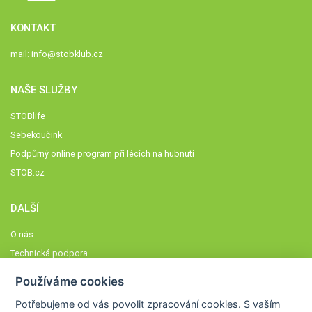
KONTAKT
mail:
info@stobklub.cz
NAŠE SLUŽBY
STOBlife
Sebekoučink
Podpůrný online program při lécích na hubnutí
STOB.cz
DALŠÍ
O nás
Technická podpora
Časté dotazy
Používáme cookies
Normy a zásady fungování STOBklubu
Potřebujeme od vás
povolit zpracování cookies
. S vaším
Členové STOBklubu