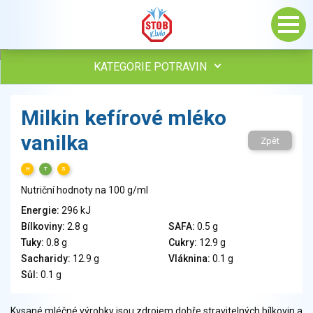
KATEGORIE POTRAVIN
Maso, drůbež, ryby, uzeniny
Milkin kefírové mléko
Vejce
vanilka
Mléko
Zpět
Mléčné výrobky
H
T
S
Sýry
Nutriční hodnoty na 100 g/ml
Veganské a vegetariánské výrobky
Tuky
Energie:
296 kJ
Bílkoviny:
2.8 g
SAFA:
0.5 g
Obiloviny, mouka, cereální výrobky
Tuky:
0.8 g
Cukry:
12.9 g
Chléb, pečivo, křehké chleby, pufované výrobky
Sacharidy:
12.9 g
Vláknina:
0.1 g
Přílohy
Sůl:
0.1 g
Ovoce
Ořechy, semena
Kysané mléčné výrobky jsou zdrojem dobře stravitelných bílkovin a