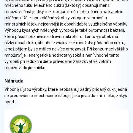
Zelenina
mléčného tuku. Mléčného cukru (laktózy) obsahují menší
Brambory, luštěniny, houby
množství, část je díky mikroorganismům přeměněna na kyselinu
mléčnou. Dále jsou mléčné výrobky zdrojem vitaminů a
Sladkosti, slané výrobky
minerálních látek, nejcennější je obsah dobře využitelného vápníku.
Zmrzliny
Výhodou kysaných mléčných výrobků je také přítomnost bakterií,
Ochucovadla, přísady, sladidla
které působí příznivě na střevní mikroflóru. Tento výrobek má
Sušené směsi
nízký obsah tuku, obsahuje však velké množství přidaného cukru,
Polotovary, hotové pokrmy
jehož příjem by se měl co nejvíce omezovat. Při konzumaci většího
množství je i energetická hodnota vysoká a není vhodné tento
Proteinové výrobky, doplňky stravy
výrobek při redukční dietě pravidelně zařazovat ve větším
Nápoje nealkoholické
množství do jídelníčku.
Nápoje alkoholické
Restaurace, jídelny, hotová jídla
Náhrada
Fastfood
Vhodnější jsou výrobky, které neobsahují žádný přidaný cukr, jedná
Studená kuchyně, lahůdkářské výrobky
se především o neochucené nápoje, jako je acidofilní mléko, zákys
apod.