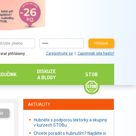
Přihlásit
Zaregistrujte se
Zapomněli jste heslo?
stat přihlášený
DISKUZE
KOUČINK
STOB
A BLOGY
AKTUALITY
ět
Hubněte s podporou lektorky a skupiny
v kurzech STOBu
Chcete poradit s hubnutím? Najděte si