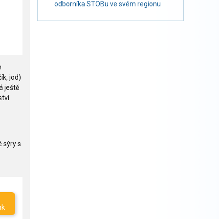
odborníka STOBu ve svém regionu
e
ík, jod)
á ještě
tví
 sýry s
nk