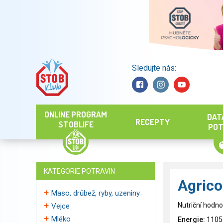
Sledujte nás:
Hledat
ONLINE PROGRAM
DAT
RECEPTY
STOBLIFE
POT
KATEGORIE POTRAVIN
Agric
Maso, drůbež, ryby, uzeniny
Nutriční hodno
Vejce
Mléko
Energie:
1105