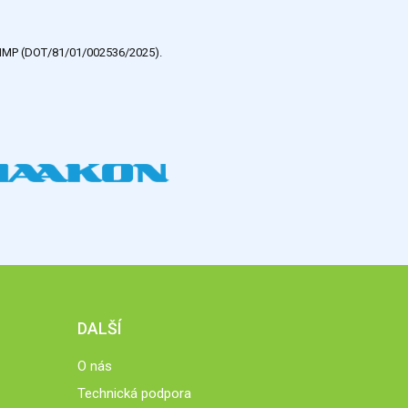
e HMP (DOT/81/01/002536/2025).
DALŠÍ
O nás
Technická podpora