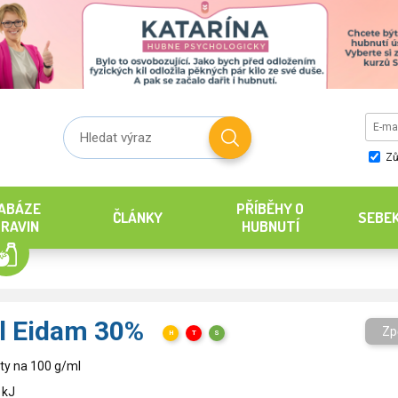
Zů
ABÁZE
PŘÍBĚHY O
ČLÁNKY
SEBE
RAVIN
HUBNUTÍ
ol Eidam 30%
Zp
H
T
S
ty na 100 g/ml
 kJ