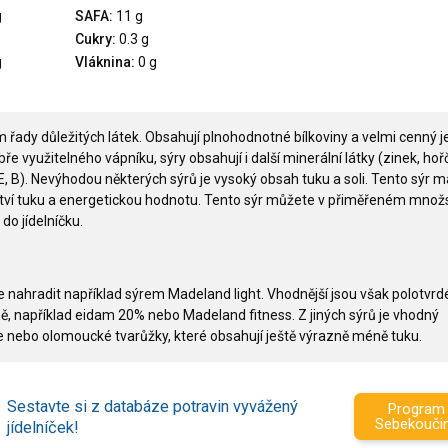
g
SAFA:
11 g
Cukry:
0.3 g
g
Vláknina:
0 g
m řady důležitých látek. Obsahují plnohodnotné bílkoviny a velmi cenný j
e využitelného vápníku, sýry obsahují i další minerální látky (zinek, hořč
 E, B). Nevýhodou některých sýrů je vysoký obsah tuku a soli. Tento sýr m
tví tuku a energetickou hodnotu. Tento sýr můžete v přiměřeném množs
do jídelníčku.
 nahradit například sýrem Madeland light. Vhodnější jsou však polotvrdé
ně, například eidam 20% nebo Madeland fitness. Z jiných sýrů je vhodný
e nebo olomoucké tvarůžky, které obsahují ještě výrazně méně tuku.
Sestavte si z databáze potravin vyvážený
Program
Sebekouči
jídelníček!