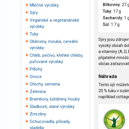
Bílkoviny:
27 
Mléčné výrobky
Tuky:
17 g
Sýry
Sacharidy:
1 
Veganské a vegetariánské
Sůl:
1.7 g
výrobky
Tuky
Sýry jsou zdroje
Obiloviny, mouka, cereální
vysoký obsah dobř
výrobky
a vitaminy (A, D,
Chléb, pečivo, křehké chleby,
přijatelné množs
pufované výrobky
občas zařazovat 
Přílohy
Náhrada
Ovoce
Ořechy, semena
Tento sýr můžete
20 % tuku v suši
Zelenina
například cottag
Brambory, luštěniny, houby
Sladkosti, slané výrobky
Zmrzliny
Ochucovadla, přísady,
sladidla