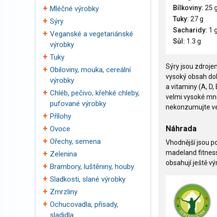
Bílkoviny:
25 
Mléčné výrobky
Tuky:
27 g
Sýry
Sacharidy:
1 
Veganské a vegetariánské
Sůl:
1.3 g
výrobky
Tuky
Sýry jsou zdroje
Obiloviny, mouka, cereální
vysoký obsah dobř
výrobky
a vitaminy (A, D,
Chléb, pečivo, křehké chleby,
velmi vysoké mno
pufované výrobky
nekonzumujte ve
Přílohy
Náhrada
Ovoce
Ořechy, semena
Vhodnější jsou p
madeland fitness
Zelenina
obsahují ještě v
Brambory, luštěniny, houby
Sladkosti, slané výrobky
Zmrzliny
Ochucovadla, přísady,
sladidla