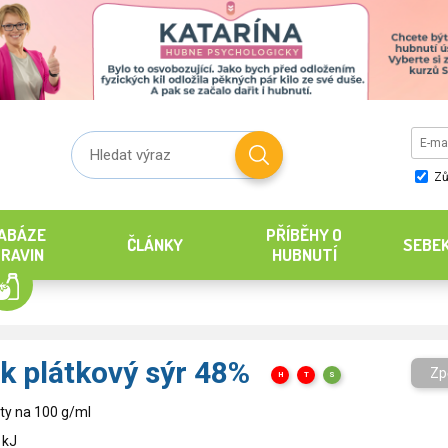
Zů
ABÁZE
PŘÍBĚHY O
ČLÁNKY
SEBE
RAVIN
HUBNUTÍ
k plátkový sýr 48%
Zp
H
T
S
ty na 100 g/ml
 kJ