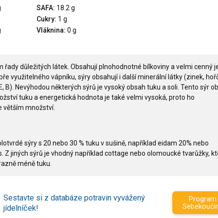
g
SAFA:
18.2 g
Cukry:
1 g
g
Vláknina:
0 g
m řady důležitých látek. Obsahují plnohodnotné bílkoviny a velmi cenný j
e využitelného vápníku, sýry obsahují i další minerální látky (zinek, hořč
 E, B). Nevýhodou některých sýrů je vysoký obsah tuku a soli. Tento sýr o
žství tuku a energetická hodnota je také velmi vysoká, proto ho
 větším množství.
olotvrdé sýry s 20 nebo 30 % tuku v sušině, například eidam 20% nebo
. Z jiných sýrů je vhodný například cottage nebo olomoucké tvarůžky, kt
ýrazně méně tuku.
Sestavte si z databáze potravin vyvážený
Program
Sebekouči
jídelníček!