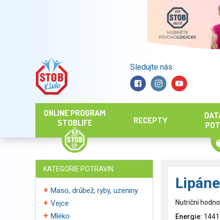
Sledujte nás:
Hledat
ONLINE PROGRAM
DAT
RECEPTY
STOBLIFE
POT
KATEGORIE POTRAVIN
Lipáne
Maso, drůbež, ryby, uzeniny
Nutriční hodno
Vejce
Mléko
Energie:
1441