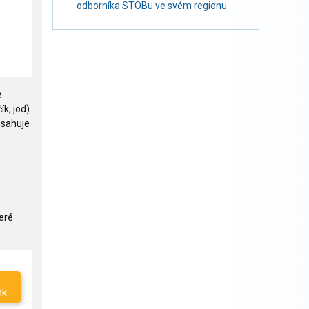
odborníka STOBu ve svém regionu
e
ík, jod)
bsahuje
eré
nk