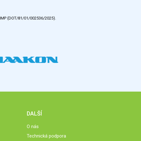
e HMP (DOT/81/01/002536/2025).
DALŠÍ
O nás
Technická podpora