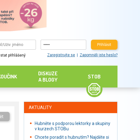
Přihlásit
Zaregistrujte se
Zapomněli jste heslo?
stat přihlášený
DISKUZE
KOUČINK
STOB
A BLOGY
AKTUALITY
ět
Hubněte s podporou lektorky a skupiny
v kurzech STOBu
Chcete poradit s hubnutím? Najděte si