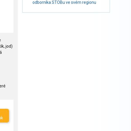
odborníka STOBu ve svém regionu
e
ík, jod)
á
eré
nk