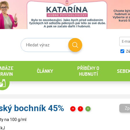
Zů
ABÁZE
PŘÍBĚHY O
ČLÁNKY
SEBE
RAVIN
HUBNUTÍ
ský bochník 45%
Zp
H
T
S
ty na 100 g/ml
 kJ