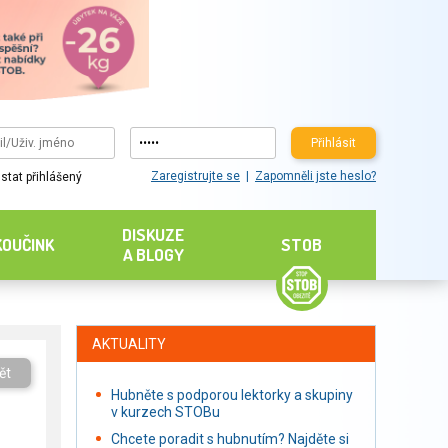
Přihlásit
Zaregistrujte se
Zapomněli jste heslo?
stat přihlášený
DISKUZE
KOUČINK
STOB
A BLOGY
AKTUALITY
ět
Hubněte s podporou lektorky a skupiny
v kurzech STOBu
Chcete poradit s hubnutím? Najděte si