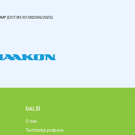
e HMP (DOT/81/01/002536/2025).
DALŠÍ
O nás
Technická podpora