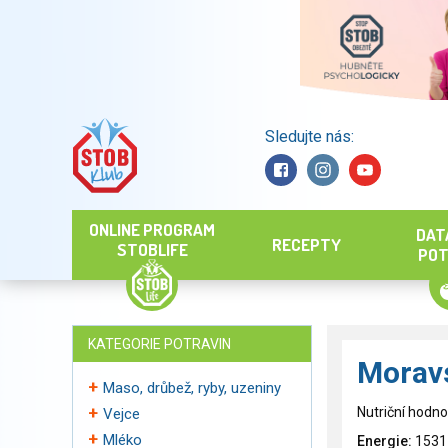
Sledujte nás:
Hledat
ONLINE PROGRAM
DAT
RECEPTY
STOBLIFE
POT
KATEGORIE POTRAVIN
Morav
Maso, drůbež, ryby, uzeniny
Nutriční hodno
Vejce
Mléko
Energie:
1531