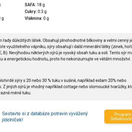
g
SAFA:
18 g
Cukry:
0.3 g
 g
Vláknina:
0 g
m řady důležitých látek. Obsahují plnohodnotné bílkoviny a velmi cenný j
e využitelného vápníku, sýry obsahují i další minerální látky (zinek, hořč
 E, B). Nevýhodou některých sýrů je vysoký obsah tuku a soli. Tento sýr m
ku a energetickou hodnotu, proto ho nekonzumujte ve větším množství.
olotvrdé sýry s 20 nebo 30 % tuku v sušině, například eidam 20% nebo
. Z jiných sýrů je vhodný například cottage nebo olomoucké tvarůžky, kt
ýrazně méně tuku.
Sestavte si z databáze potravin vyvážený
Program
Sebekouči
jídelníček!