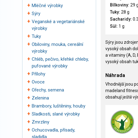
Bílkoviny:
29 
Mléčné výrobky
Tuky:
28 g
Sýry
Sacharidy:
0.3
Veganské a vegetariánské
Sůl:
1 g
výrobky
Tuky
Sýry jsou zdroje
Obiloviny, mouka, cereální
vysoký obsah dobř
výrobky
a vitaminy (A, D,
Chléb, pečivo, křehké chleby,
vysoký obsah tu
pufované výrobky
Přílohy
Náhrada
Ovoce
Vhodnější jsou p
Ořechy, semena
madeland fitness
obsahují ještě v
Zelenina
Brambory, luštěniny, houby
Sladkosti, slané výrobky
Zmrzliny
Ochucovadla, přísady,
sladidla