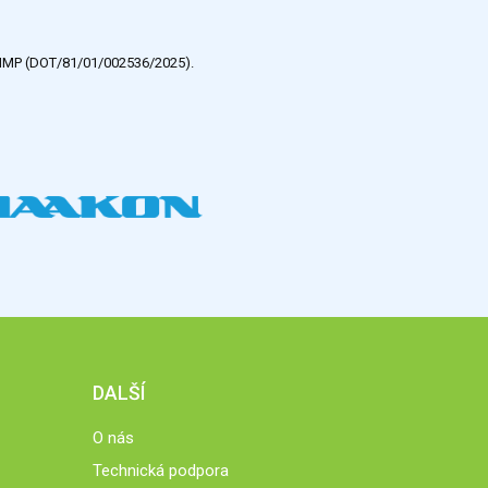
e HMP (DOT/81/01/002536/2025).
DALŠÍ
O nás
Technická podpora