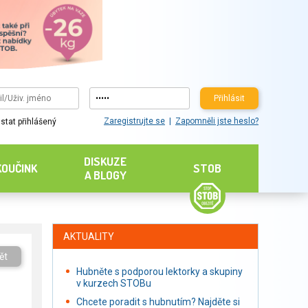
Přihlásit
Zaregistrujte se
Zapomněli jste heslo?
stat přihlášený
DISKUZE
KOUČINK
STOB
A BLOGY
AKTUALITY
ět
Hubněte s podporou lektorky a skupiny
v kurzech STOBu
Chcete poradit s hubnutím? Najděte si