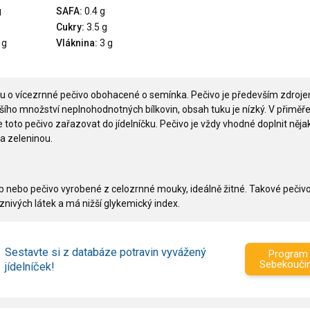
g
SAFA:
0.4 g
Cukry:
3.5 g
 g
Vláknina:
3 g
ou o vícezrnné pečivo obohacené o semínka. Pečivo je především zdroj
ího množství neplnohodnotných bílkovin, obsah tuku je nízký. V přimě
toto pečivo zařazovat do jídelníčku. Pečivo je vždy vhodné doplnit něj
 a zeleninou.
éb nebo pečivo vyrobené z celozrnné mouky, ideálně žitné. Takové pečiv
znivých látek a má nižší glykemický index.
Sestavte si z databáze potravin vyvážený
Program
Sebekouči
jídelníček!