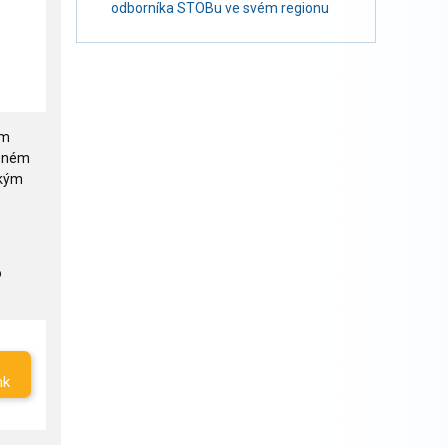
odborníka STOBu ve svém regionu
em
řeném
akým
o
nk