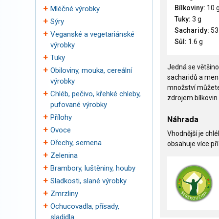
Bílkoviny:
10 
Mléčné výrobky
Tuky:
3 g
Sýry
Sacharidy:
53
Veganské a vegetariánské
Sůl:
1.6 g
výrobky
Tuky
Jedná se většin
Obiloviny, mouka, cereální
sacharidů a menš
výrobky
množství můžete 
Chléb, pečivo, křehké chleby,
zdrojem bílkovin
pufované výrobky
Přílohy
Náhrada
Ovoce
Vhodnější je chl
Ořechy, semena
obsahuje více pří
Zelenina
Brambory, luštěniny, houby
Sladkosti, slané výrobky
Zmrzliny
Ochucovadla, přísady,
sladidla