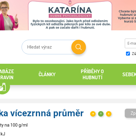
Zů
ABÁZE
PŘÍBĚHY O
ČLÁNKY
SEBE
RAVIN
HUBNUTÍ
ka vícezrnná průměr
Zp
H
T
S
ty na 100 g/ml
 kJ