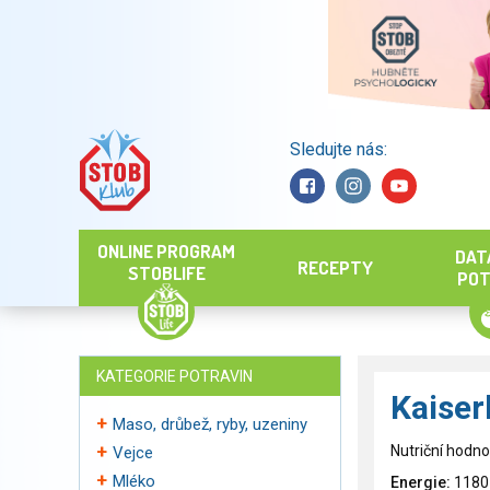
Sledujte nás:
Hledat
ONLINE PROGRAM
DAT
RECEPTY
STOBLIFE
POT
KATEGORIE POTRAVIN
Kaiser
Maso, drůbež, ryby, uzeniny
Nutriční hodno
Vejce
Mléko
Energie:
1180