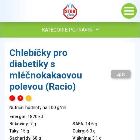
KATEGORIE POTRAVIN
Maso, drůbež, ryby, uzeniny
Chlebíčky pro
Vejce
diabetiky s
Mléko
Mléčné výrobky
mléčnokakaovou
Zpět
Sýry
polevou (Racio)
Veganské a vegetariánské výrobky
Tuky
H
T
S
Obiloviny, mouka, cereální výrobky
Nutriční hodnoty na 100 g/ml
Chléb, pečivo, křehké chleby, pufované výrobky
Energie:
1820 kJ
Přílohy
Bílkoviny:
7 g
SAFA:
14.6 g
Ovoce
Tuky:
15 g
Cukry:
6.3 g
Ořechy, semena
Sacharidy:
68 g
Vláknina:
3.1 g