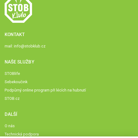
KONTAKT
mail:
info@stobklub.cz
NAŠE SLUŽBY
STOBlife
Sebekoučink
Podpůrný online program při lécích na hubnutí
STOB.cz
DALŠÍ
O nás
Technická podpora