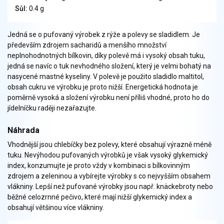
Zelenina
Sůl:
0.4 g
Brambory, luštěniny, houby
Sladkosti, slané výrobky
Jedná se o pufovaný výrobek z rýže a polevy se sladidlem. Je
Zmrzliny
především zdrojem sacharidů a menšího množství
neplnohodnotných bílkovin, díky polevě má i vysoký obsah tuku,
Ochucovadla, přísady, sladidla
jedná se navíc o tuk nevhodného složení, který je velmi bohatý na
Sušené směsi
nasycené mastné kyseliny. V polevě je použito sladidlo maltitol,
Polotovary, hotové pokrmy
obsah cukru ve výrobku je proto nižší. Energetická hodnota je
Proteinové výrobky, doplňky stravy
poměrně vysoká a složení výrobku není příliš vhodné, proto ho do
jídelníčku raději nezařazujte.
Nápoje nealkoholické
Nápoje alkoholické
Náhrada
Restaurace, jídelny, hotová jídla
Vhodnější jsou chlebíčky bez polevy, které obsahují výrazně méně
Fastfood
tuku. Nevýhodou pufovaných výrobků je však vysoký glykemický
Studená kuchyně, lahůdkářské výrobky
index, konzumujte je proto vždy v kombinaci s bílkovinným
zdrojem a zeleninou a vybírejte výrobky s co nejvyšším obsahem
vlákniny. Lepší než pufované výrobky jsou např. knäckebroty nebo
běžné celozrnné pečivo, které mají nižší glykemický index a
obsahují většinou více vlákniny.