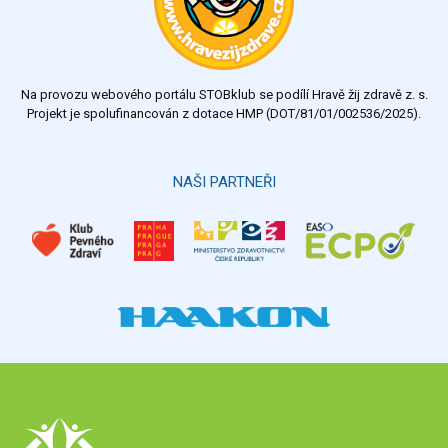
Na provozu webového portálu STOBklub se podílí Hravě žij zdravě z. s.
Projekt je spolufinancován z dotace HMP (DOT/81/01/002536/2025).
NAŠI PARTNEŘI