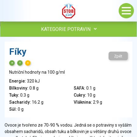
KATEGORIE POTRAVIN
Maso, drůbež, ryby, uzeniny
Fíky
Vejce
Zpět
Mléko
H
T
S
Mléčné výrobky
Nutriční hodnoty na 100 g/ml
Sýry
Energie:
320 kJ
Veganské a vegetariánské výrobky
Bílkoviny:
0.8 g
SAFA:
0.1 g
Tuky
Tuky:
0.3 g
Cukry:
10 g
Obiloviny, mouka, cereální výrobky
Sacharidy:
16.2 g
Vláknina:
2.9 g
Chléb, pečivo, křehké chleby, pufované výrobky
Sůl:
0 g
Přílohy
Ovoce
Ovoce je tvořeno ze 70-90 % vodou. Jedná se o potraviny s vyšším
obsahem sacharidů, obsah tuku a bílkovin je u většiny druhů ovoce
Ořechy, semena