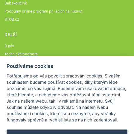
Sebekoučink
Podpůrný online program při lécích na hubnutí
STOB.cz
DALŠÍ
O nás
Technická podpora
Časté dotazy
Používáme cookies
Normy a zásady fungování STOBklubu
Potřebujeme od vás
povolit zpracování cookies
. S vaším
Členové STOBklubu
souhlasem budeme používat cookies, díky kterým lépe
Zásady nakládání s osobními údaji
poznáme,
co vás zajímá
. Budeme vám ukazovat
informace,
které hledáte
, a nebudeme vás obtěžovat těmi ostatními.
Otestujte se
Jak na našem webu, tak i v reklamě na internetu. Svůj
Spočítejte si
souhlas můžete kdykoliv odvolat. Na našem webu
Výzva 52
používáme i cookies, které jsou nezbytné
, aby stránky
fungovaly správně a rychleji jste se na nich zorientovali.