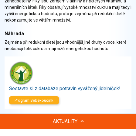
zanedbatelný. Fíky jsou zdrojem vlákniny a některých vitaminů a
Zelenina
minerálních látek. Fíky obsahují vysoké množství cukru a mají tedy i
Brambory, luštěniny, houby
vyšší energetickou hodnotu, proto je zejména při redukční dietě
Sladkosti, slané výrobky
nekonzumujte ve větším množství.
Zmrzliny
Náhrada
Ochucovadla, přísady, sladidla
Zejména při redukční dietě jsou vhodnější jiné druhy ovoce, které
Sušené směsi
neobsaují tolik cukru a mají nižší energetickou hodnotu.
Polotovary, hotové pokrmy
Proteinové výrobky, doplňky stravy
Nápoje nealkoholické
Nápoje alkoholické
Restaurace, jídelny, hotová jídla
Sestavte si z databáze potravin vyvážený jídelníček!
Fastfood
Studená kuchyně, lahůdkářské výrobky
Program Sebekoučink
AKTUALITY