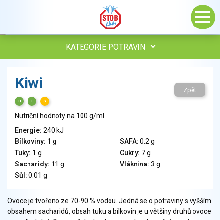
KATEGORIE POTRAVIN
Maso, drůbež, ryby, uzeniny
Kiwi
Vejce
Zpět
Mléko
H
T
S
Mléčné výrobky
Nutriční hodnoty na 100 g/ml
Sýry
Energie:
240 kJ
Veganské a vegetariánské výrobky
Bílkoviny:
1 g
SAFA:
0.2 g
Tuky
Tuky:
1 g
Cukry:
7 g
Obiloviny, mouka, cereální výrobky
Sacharidy:
11 g
Vláknina:
3 g
Chléb, pečivo, křehké chleby, pufované výrobky
Sůl:
0.01 g
Přílohy
Ovoce
Ovoce je tvořeno ze 70-90 % vodou. Jedná se o potraviny s vyšším
obsahem sacharidů, obsah tuku a bílkovin je u většiny druhů ovoce
Ořechy, semena