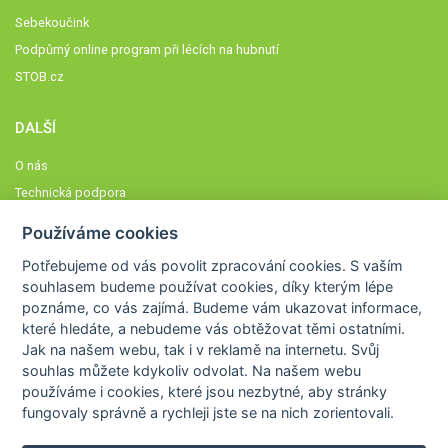
Sebekoučink
Podpůrný online program při lécích na hubnutí
STOB.cz
DALŠÍ
O nás
Technická podpora
Časté dotazy
Používáme cookies
Normy a zásady fungování STOBklubu
Potřebujeme od vás
povolit zpracování cookies
. S vaším
Členové STOBklubu
souhlasem budeme používat cookies, díky kterým lépe
Zásady nakládání s osobními údaji
poznáme,
co vás zajímá
. Budeme vám ukazovat
informace,
které hledáte
, a nebudeme vás obtěžovat těmi ostatními.
Otestujte se
Jak na našem webu, tak i v reklamě na internetu. Svůj
Spočítejte si
souhlas můžete kdykoliv odvolat. Na našem webu
Výzva 52
používáme i cookies, které jsou nezbytné
, aby stránky
fungovaly správně a rychleji jste se na nich zorientovali.