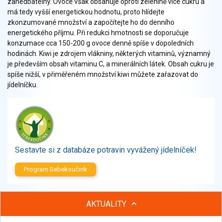
zanedbatelný. Ovoce však obsahuje oproti zelenině více cukru a
Zelenina
má tedy vyšší energetickou hodnotu, proto hlídejte
Brambory, luštěniny, houby
zkonzumované množství a započítejte ho do denního
Sladkosti, slané výrobky
energetického příjmu. Při redukci hmotnosti se doporučuje
Zmrzliny
konzumace cca 150-200 g ovoce denně spíše v dopoledních
hodinách. Kiwi je zdrojem vlákniny, některých vitaminů, významný
Ochucovadla, přísady, sladidla
je především obsah vitaminu C, a minerálních látek. Obsah cukru je
Sušené směsi
spíše nižší, v přiměřeném množství kiwi můžete zařazovat do
Polotovary, hotové pokrmy
jídelníčku.
Proteinové výrobky, doplňky stravy
Nápoje nealkoholické
Nápoje alkoholické
Restaurace, jídelny, hotová jídla
Fastfood
Sestavte si z databáze potravin vyvážený jídelníček!
Studená kuchyně, lahůdkářské výrobky
Program Sebekoučink
AKTUALITY