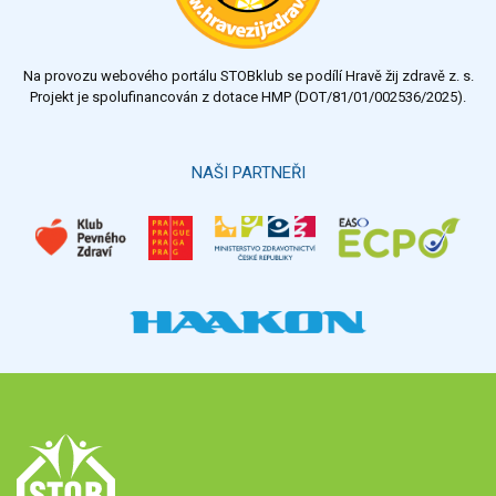
Na provozu webového portálu STOBklub se podílí Hravě žij zdravě z. s.
Projekt je spolufinancován z dotace HMP (DOT/81/01/002536/2025).
NAŠI PARTNEŘI