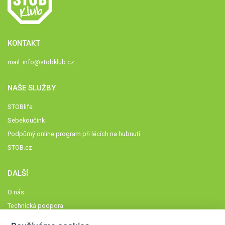
KONTAKT
mail:
info@stobklub.cz
NAŠE SLUŽBY
STOBlife
Sebekoučink
Podpůrný online program při lécích na hubnutí
STOB.cz
DALŠÍ
O nás
Technická podpora
Časté dotazy