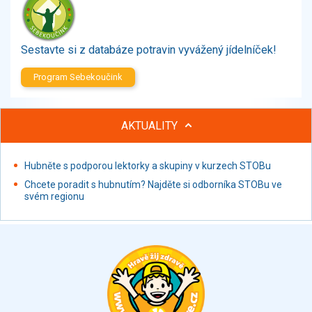
Zelenina
Brambory, luštěniny, houby
Sladkosti, slané výrobky
Sestavte si z databáze potravin vyvážený jídelníček!
Zmrzliny
Program Sebekoučink
Ochucovadla, přísady, sladidla
Sušené směsi
Polotovary, hotové pokrmy
AKTUALITY
Proteinové výrobky, doplňky stravy
Nápoje nealkoholické
Hubněte s podporou lektorky a skupiny v kurzech STOBu
Nápoje alkoholické
Chcete poradit s hubnutím? Najděte si odborníka STOBu ve
Restaurace, jídelny, hotová jídla
svém regionu
Fastfood
Studená kuchyně, lahůdkářské výrobky