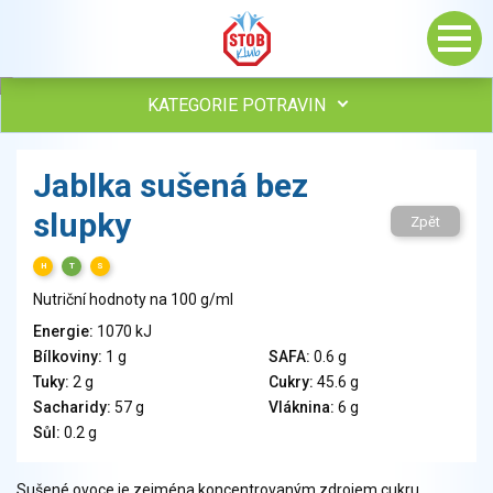
KATEGORIE POTRAVIN
Maso, drůbež, ryby, uzeniny
Jablka sušená bez
Vejce
slupky
Mléko
Zpět
Mléčné výrobky
H
T
S
Sýry
Nutriční hodnoty na 100 g/ml
Veganské a vegetariánské výrobky
Tuky
Energie:
1070 kJ
Bílkoviny:
1 g
SAFA:
0.6 g
Obiloviny, mouka, cereální výrobky
Tuky:
2 g
Cukry:
45.6 g
Chléb, pečivo, křehké chleby, pufované výrobky
Sacharidy:
57 g
Vláknina:
6 g
Přílohy
Sůl:
0.2 g
Ovoce
Ořechy, semena
Sušené ovoce je zejména koncentrovaným zdrojem cukru.