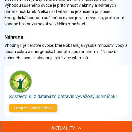
Zelenina
Výhodou sušeného ovoce je přítomnost vlákniny a některých
Brambory, luštěniny, houby
minerálních látek. Velká část vitaminů je zničena při sušení.
Energetická hodnota sušeného ovoce je velmi vysoká, proto není
Sladkosti, slané výrobky
vhodné ho konzumovat ve větším množství.
Zmrzliny
Ochucovadla, přísady, sladidla
Náhrada
Sušené směsi
Vhodnější je čerstvé ovoce, které obsahuje vysoké množství vody a
Polotovary, hotové pokrmy
obsah cukru a energetická hodnota jsou mnohem nižší než u
Proteinové výrobky, doplňky stravy
sušeného ovoce, obsahuje také více vitaminů.
Nápoje nealkoholické
Nápoje alkoholické
Restaurace, jídelny, hotová jídla
Fastfood
Studená kuchyně, lahůdkářské výrobky
Sestavte si z databáze potravin vyvážený jídelníček!
Program Sebekoučink
AKTUALITY