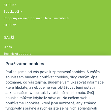
STOBlife
Sebekoučink
Podpůrný online program při lécích na hubnutí
STOB.cz
DALŠÍ
O nás
Technická podpora
Časté dotazy
Používáme cookies
Normy a zásady fungování STOBklubu
Potřebujeme od vás
povolit zpracování cookies
. S vaším
Členové STOBklubu
souhlasem budeme používat cookies, díky kterým lépe
Zásady nakládání s osobními údaji
poznáme,
co vás zajímá
. Budeme vám ukazovat
informace,
které hledáte
, a nebudeme vás obtěžovat těmi ostatními.
Otestujte se
Jak na našem webu, tak i v reklamě na internetu. Svůj
Spočítejte si
souhlas můžete kdykoliv odvolat. Na našem webu
Výzva 52
používáme i cookies, které jsou nezbytné
, aby stránky
fungovaly správně a rychleji jste se na nich zorientovali.