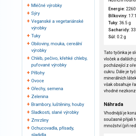
Nutriční hodno
Mléčné výrobky
Energie:
2260
Sýry
Bílkoviny:
17.1
Veganské a vegetariánské
Tuky:
36.5 g
výrobky
Sacharidy:
33
Tuky
Sůl:
0.2 g
Obiloviny, mouka, cereální
výrobky
Tato tyčinka je 
Chléb, pečivo, křehké chleby,
vloček a dalších
pufované výrobky
pocházející z oř
cukru. Dále je ty
Přílohy
minerálních láte
Ovoce
však obsahuje řa
Ořechy, semena
vhodné nezkonzu
Zelenina
Náhrada
Brambory, luštěniny, houby
Sladkosti, slané výrobky
Vhodnější je kon
současně přijali
Zmrzliny
množství (při re
Ochucovadla, přísady,
sladidla