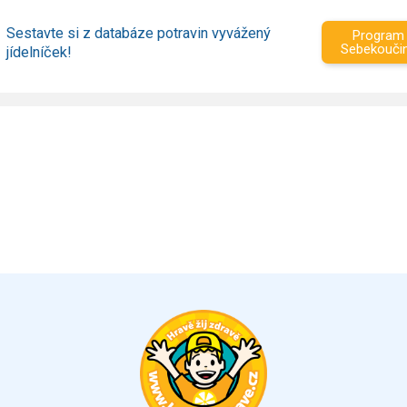
Sestavte si z databáze potravin vyvážený
Program
Sebekouči
jídelníček!