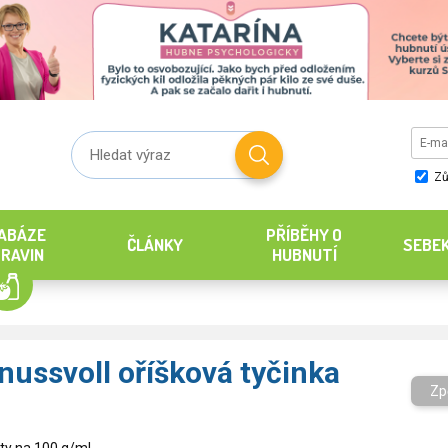
Zů
ABÁZE
PŘÍBĚHY O
ČLÁNKY
SEBE
RAVIN
HUBNUTÍ
nussvoll oříšková tyčinka
Zp