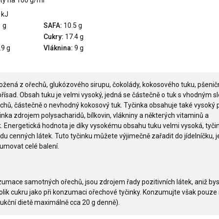
ty na 100 g/ml
 kJ
 g
SAFA:
10.5 g
Cukry:
17.4 g
.9 g
Vláknina:
9 g
složená z ořechů, glukózového sirupu, čokolády, kokosového tuku, pšeni
 přísad. Obsah tuku je velmi vysoký, jedná se částečně o tuk s vhodným 
echů, částečně o nevhodný kokosový tuk. Tyčinka obsahuje také vysoký p
činka zdrojem polysacharidů, bílkovin, vlákniny a některých vitaminů a
k. Energetická hodnota je díky vysokému obsahu tuku velmi vysoká, tyči
du cenných látek. Tuto tyčinku můžete výjimečně zařadit do jídelníčku, j
movat celé balení.
zumace samotných ořechů, jsou zdrojem řady pozitivních látek, aniž by
 tolik cukru jako při konzumaci ořechové tyčinky. Konzumujte však pouze
dukční dietě maximálně cca 20 g denně).