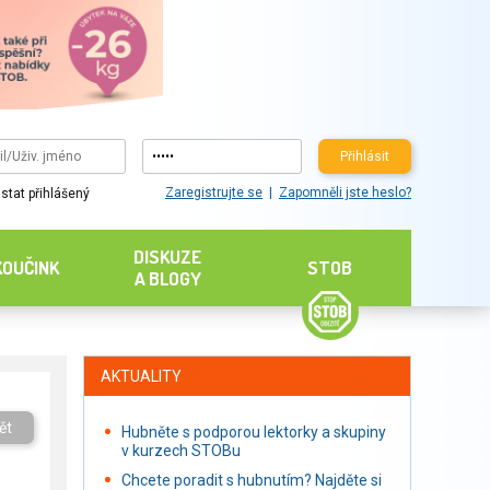
Přihlásit
Zaregistrujte se
Zapomněli jste heslo?
stat přihlášený
DISKUZE
KOUČINK
STOB
A BLOGY
AKTUALITY
ět
Hubněte s podporou lektorky a skupiny
v kurzech STOBu
Chcete poradit s hubnutím? Najděte si