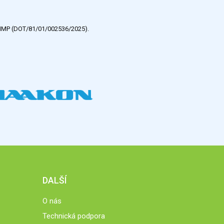
e HMP (DOT/81/01/002536/2025).
DALŠÍ
O nás
Technická podpora