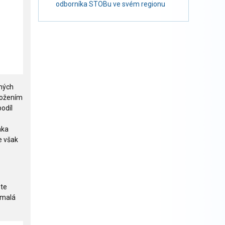
odborníka STOBu ve svém regionu
čných
složením
odíl
nka
e však
ste
 malá