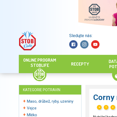
Sledujte nás:
Hledat
ONLINE PROGRAM
DAT
RECEPTY
STOBLIFE
POT
KATEGORIE POTRAVIN
Corny 
Maso, drůbež, ryby, uzeniny
Vejce
H
T
S
Mléko