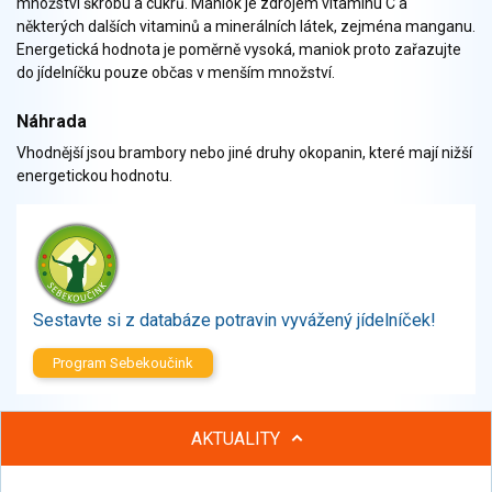
množství škrobu a cukrů. Maniok je zdrojem vitaminu C a
Zelenina
některých dalších vitaminů a minerálních látek, zejména manganu.
Brambory, luštěniny, houby
Energetická hodnota je poměrně vysoká, maniok proto zařazujte
Sladkosti, slané výrobky
do jídelníčku pouze občas v menším množství.
Zmrzliny
Náhrada
Ochucovadla, přísady, sladidla
Vhodnější jsou brambory nebo jiné druhy okopanin, které mají nižší
Sušené směsi
energetickou hodnotu.
Polotovary, hotové pokrmy
Proteinové výrobky, doplňky stravy
Nápoje nealkoholické
Nápoje alkoholické
Restaurace, jídelny, hotová jídla
Sestavte si z databáze potravin vyvážený jídelníček!
Fastfood
Studená kuchyně, lahůdkářské výrobky
Program Sebekoučink
AKTUALITY