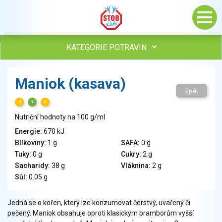
KATEGORIE POTRAVIN
Maso, drůbež, ryby, uzeniny
Maniok (kasava)
Vejce
Zpět
Mléko
H
T
S
Mléčné výrobky
Nutriční hodnoty na 100 g/ml
Sýry
Energie:
670 kJ
Veganské a vegetariánské výrobky
Bílkoviny:
1 g
SAFA:
0 g
Tuky
Tuky:
0 g
Cukry:
2 g
Obiloviny, mouka, cereální výrobky
Sacharidy:
38 g
Vláknina:
2 g
Chléb, pečivo, křehké chleby, pufované výrobky
Sůl:
0.05 g
Přílohy
Ovoce
Jedná se o kořen, který lze konzumovat čerstvý, uvařený či
pečený. Maniok obsahuje oproti klasickým bramborům vyšší
Ořechy, semena