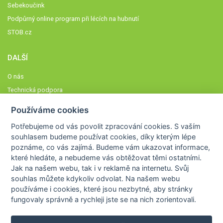
Sebekoučink
Podpůrný online program při lécích na hubnutí
STOB.cz
DALŠÍ
O nás
Technická podpora
Časté dotazy
Používáme cookies
Normy a zásady fungování STOBklubu
Potřebujeme od vás
povolit zpracování cookies
. S vaším
Členové STOBklubu
souhlasem budeme používat cookies, díky kterým lépe
Zásady nakládání s osobními údaji
poznáme,
co vás zajímá
. Budeme vám ukazovat
informace,
které hledáte
, a nebudeme vás obtěžovat těmi ostatními.
Otestujte se
Jak na našem webu, tak i v reklamě na internetu. Svůj
Spočítejte si
souhlas můžete kdykoliv odvolat. Na našem webu
Výzva 52
používáme i cookies, které jsou nezbytné
, aby stránky
fungovaly správně a rychleji jste se na nich zorientovali.