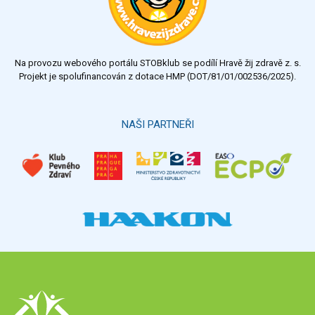
Na provozu webového portálu STOBklub se podílí Hravě žij zdravě z. s.
Projekt je spolufinancován z dotace HMP (DOT/81/01/002536/2025).
NAŠI PARTNEŘI