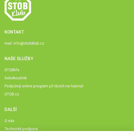
KONTAKT
mail:
info@stobklub.cz
NAŠE SLUŽBY
STOBlife
Sebekoučink
Podpůrný online program při lécích na hubnutí
STOB.cz
DALŠÍ
O nás
Technická podpora