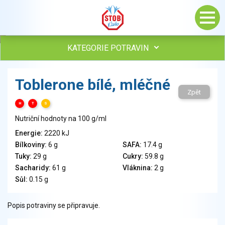
KATEGORIE POTRAVIN
Maso, drůbež, ryby, uzeniny
Toblerone bílé, mléčné
Vejce
Zpět
Mléko
H
T
S
Mléčné výrobky
Nutriční hodnoty na 100 g/ml
Sýry
Energie:
2220 kJ
Veganské a vegetariánské výrobky
Bílkoviny:
6 g
SAFA:
17.4 g
Tuky
Tuky:
29 g
Cukry:
59.8 g
Obiloviny, mouka, cereální výrobky
Sacharidy:
61 g
Vláknina:
2 g
Chléb, pečivo, křehké chleby, pufované výrobky
Sůl:
0.15 g
Přílohy
Ovoce
Popis potraviny se připravuje.
Ořechy, semena