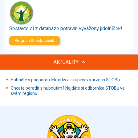
Zelenina
Brambory, luštěniny, houby
Sladkosti, slané výrobky
Zmrzliny
Sestavte si z databáze potravin vyvážený jídelníček!
Ochucovadla, přísady, sladidla
Program Sebekoučink
Sušené směsi
Polotovary, hotové pokrmy
Proteinové výrobky, doplňky stravy
AKTUALITY
Nápoje nealkoholické
Nápoje alkoholické
Hubněte s podporou lektorky a skupiny v kurzech STOBu
Restaurace, jídelny, hotová jídla
Chcete poradit s hubnutím? Najděte si odborníka STOBu ve
Fastfood
svém regionu
Studená kuchyně, lahůdkářské výrobky