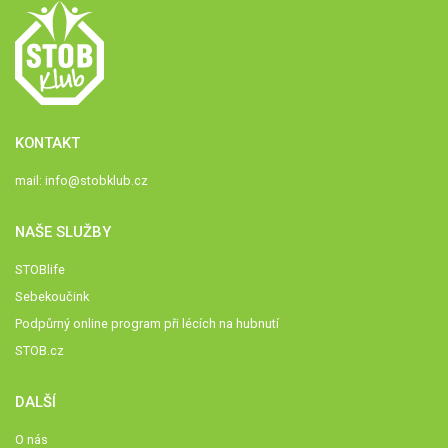
KONTAKT
mail:
info@stobklub.cz
NAŠE SLUŽBY
STOBlife
Sebekoučink
Podpůrný online program při lécích na hubnutí
STOB.cz
DALŠÍ
O nás