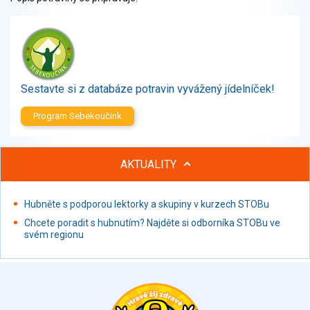
Zelenina
Brambory, luštěniny, houby
Sladkosti, slané výrobky
Zmrzliny
Ochucovadla, přísady, sladidla
Sestavte si z databáze potravin vyvážený jídelníček!
Sušené směsi
Polotovary, hotové pokrmy
Program Sebekoučink
Proteinové výrobky, doplňky stravy
Nápoje nealkoholické
AKTUALITY
Nápoje alkoholické
Restaurace, jídelny, hotová jídla
Hubněte s podporou lektorky a skupiny v kurzech STOBu
Fastfood
Studená kuchyně, lahůdkářské výrobky
Chcete poradit s hubnutím? Najděte si odborníka STOBu ve
svém regionu