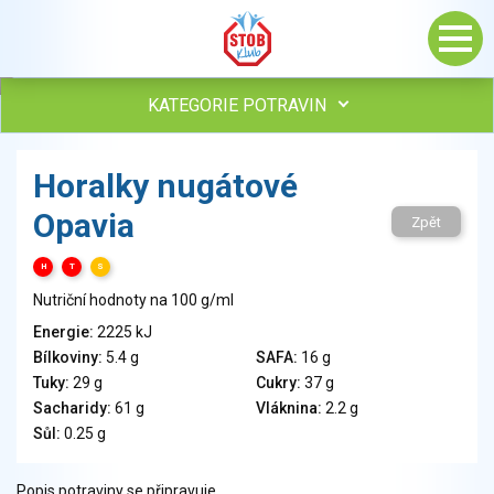
KATEGORIE POTRAVIN
Maso, drůbež, ryby, uzeniny
Horalky nugátové
Vejce
Opavia
Mléko
Zpět
Mléčné výrobky
H
T
S
Sýry
Nutriční hodnoty na 100 g/ml
Veganské a vegetariánské výrobky
Tuky
Energie:
2225 kJ
Bílkoviny:
5.4 g
SAFA:
16 g
Obiloviny, mouka, cereální výrobky
Tuky:
29 g
Cukry:
37 g
Chléb, pečivo, křehké chleby, pufované výrobky
Sacharidy:
61 g
Vláknina:
2.2 g
Přílohy
Sůl:
0.25 g
Ovoce
Ořechy, semena
Popis potraviny se připravuje.