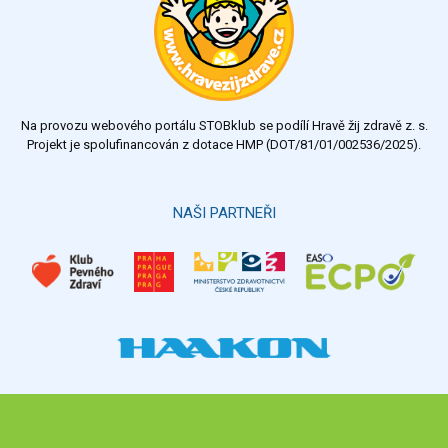
Na provozu webového portálu STOBklub se podílí Hravě žij zdravě z. s.
Projekt je spolufinancován z dotace HMP (DOT/81/01/002536/2025).
NAŠI PARTNEŘI